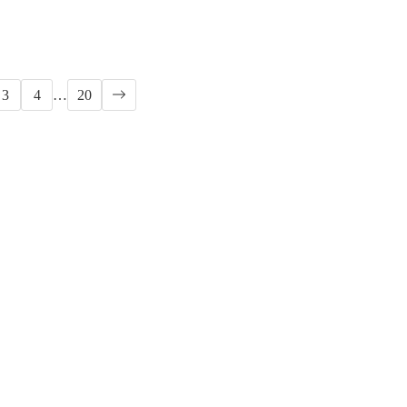
3
4
…
20