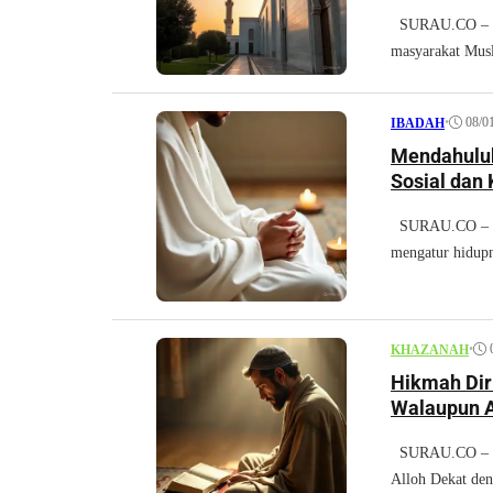
SURAU.CO – Pen
masyarakat Musl
•
08/0
IBADAH
Mendahuluk
Sosial dan
SURAU.CO – Di 
mengatur hidupn
•
KHAZANAH
Hikmah Dir
Walaupun A
SURAU.CO – Hik
Alloh Dekat den