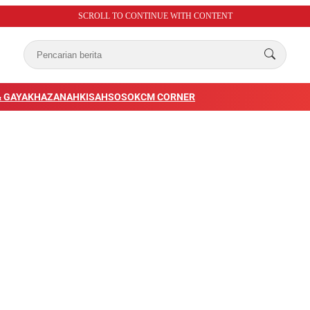
SCROLL TO CONTINUE WITH CONTENT
 GAYA
KHAZANAH
KISAH
SOSOK
CM CORNER