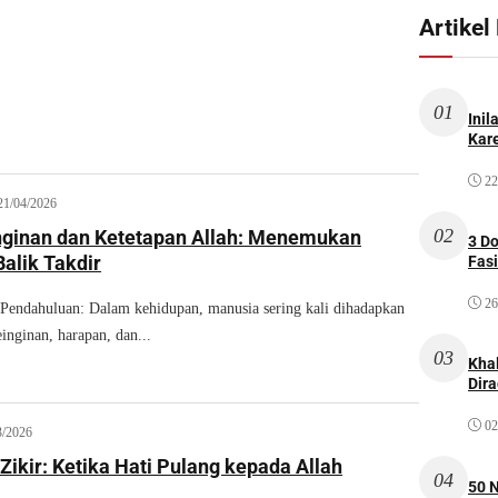
Artikel
01
Inil
Kare
22
21/04/2026
02
nginan dan Ketetapan Allah: Menemukan
3 D
alik Takdir
Fas
26
dahuluan: Dalam kehidupan, manusia sering kali dihadapkan
inginan, harapan, dan...
03
Kha
Dir
02
3/2026
ikir: Ketika Hati Pulang kepada Allah
04
50 