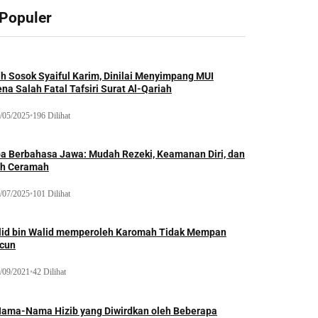
 Populer
ah Sosok Syaiful Karim, Dinilai Menyimpang MUI
na Salah Fatal Tafsiri Surat Al-Qariah
/05/2025
•
196 Dilihat
oa Berbahasa Jawa: Mudah Rezeki, Keamanan Diri, dan
ih Ceramah
/07/2025
•
101 Dilihat
lid bin Walid memperoleh Karomah Tidak Mempan
acun
/09/2021
•
42 Dilihat
Nama-Nama Hizib yang Diwirdkan oleh Beberapa