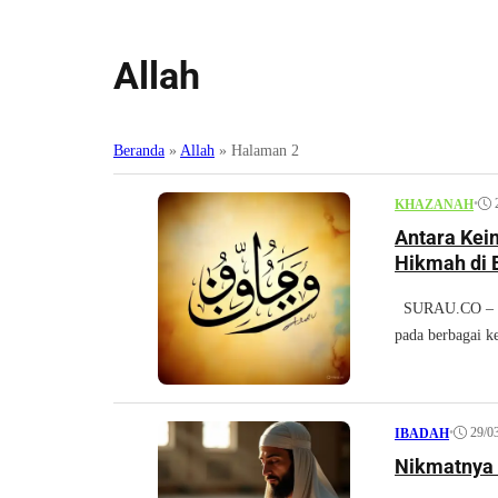
Allah
Beranda
»
Allah
»
Halaman 2
•
KHAZANAH
Antara Kei
Hikmah di B
SURAU.CO – Pen
pada berbagai ke
•
29/0
IBADAH
Nikmatnya Z