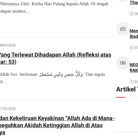
Thar
matnya Zikir: Ketika Hati Pulang kepada Allah. Di tengah
idupan modern,...
30
05
Men
Iba
08/03/2026
13
ang Terlewat Dihadapan Allah (Refleksi atas
ar: 53)
06
NEG
RAK
وَكُلُّ صَغِيرٍ وَكَبِيرٍ مُسْتَطَر “Dan segala
l...
01
Artikel
17/01/2026
j dan Kekeliruan Keyakinan “Allah Ada di Mana-
eguhkan Akidah Ketinggian Allah di Atas
ya