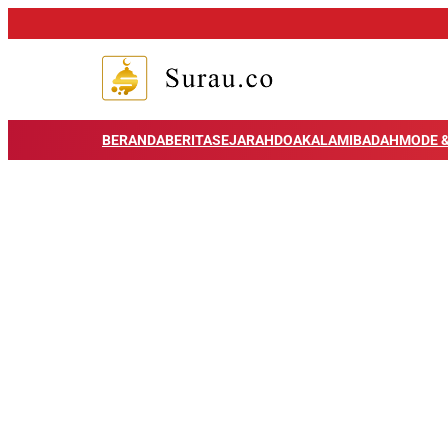
BERANDA
BERITA
SEJARAH
DOA
KALAM
IBADAH
MODE &