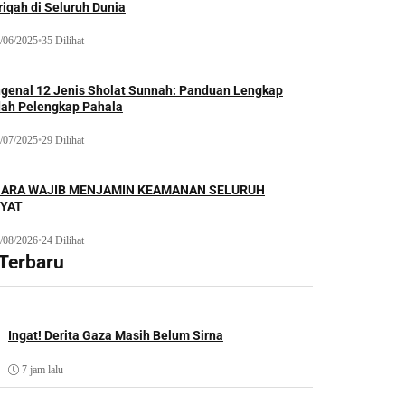
iqah di Seluruh Dunia
/06/2025
•
35 Dilihat
genal 12 Jenis Sholat Sunnah: Panduan Lengkap
dah Pelengkap Pahala
/07/2025
•
29 Dilihat
ARA WAJIB MENJAMIN KEAMANAN SELURUH
YAT
/08/2026
•
24 Dilihat
 Terbaru
Ingat! Derita Gaza Masih Belum Sirna
7 jam lalu