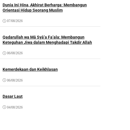
Dunia Ini Hina, Akhirat Berharga: Membangun
Orientasi Hidup Seorang Muslim
07/08/2026
Qadarullah wa Mā Syā’a Fa’ala: Membangun
Keteguhan Jiwa dalam Menghadapi Takdir Allah
06/08/2026
Kemerdekaan dan Keikhlasan
06/08/2026
Dasar Laut
04/08/2026