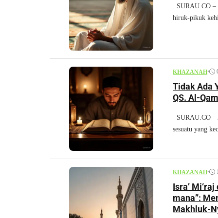
SURAU.CO – Nik
hiruk-pikuk keh
•
KHAZANAH
Tidak Ada Y
QS. Al-Qam
SURAU.CO – Allah Swt. berfirman: ٌ
sesuatu yang keci
•
KHAZANAH
Isra’ Mi‘ra
mana”: Men
Makhluk-N