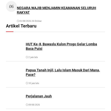
06
NEGARA WAJIB MENJAMIN KEAMANAN SELURUH
RAKYAT
01/08/2026
•
26 Dilihat
Artikel Terbaru
HUT Ke-8, Bawaslu Kulon Progo Gelar Lomba
Baca Puisi
2 jam lalu
Papua Tanah Injil, Lalu Islam Masuk Dari Mana,
Pace?
10 jam lalu
Perjalanan Jauh
09/08/2026