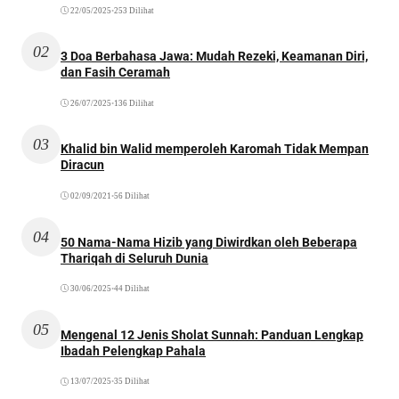
22/05/2025
•
253 Dilihat
02
3 Doa Berbahasa Jawa: Mudah Rezeki, Keamanan Diri,
dan Fasih Ceramah
26/07/2025
•
136 Dilihat
03
Khalid bin Walid memperoleh Karomah Tidak Mempan
Diracun
02/09/2021
•
56 Dilihat
04
50 Nama-Nama Hizib yang Diwirdkan oleh Beberapa
Thariqah di Seluruh Dunia
30/06/2025
•
44 Dilihat
05
Mengenal 12 Jenis Sholat Sunnah: Panduan Lengkap
Ibadah Pelengkap Pahala
13/07/2025
•
35 Dilihat