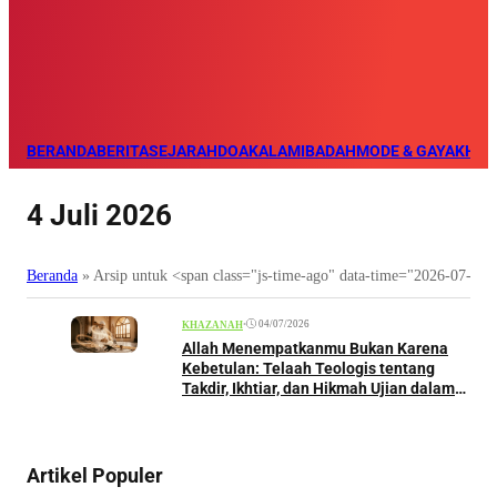
BERANDA
BERITA
SEJARAH
DOA
KALAM
IBADAH
MODE & GAYA
KHAZ
4 Juli 2026
Beranda
»
Arsip untuk <span class="js-time-ago" data-time="2026-07-0
•
04/07/2026
KHAZANAH
Allah Menempatkanmu Bukan Karena
Kebetulan: Telaah Teologis tentang
Takdir, Ikhtiar, dan Hikmah Ujian dalam
Perspektif Islam
Artikel Populer