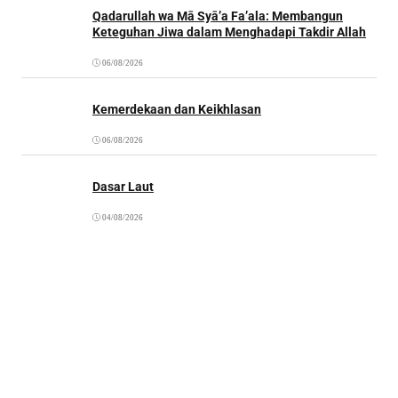
Qadarullah wa Mā Syā’a Fa’ala: Membangun
Keteguhan Jiwa dalam Menghadapi Takdir Allah
06/08/2026
Kemerdekaan dan Keikhlasan
06/08/2026
Dasar Laut
04/08/2026