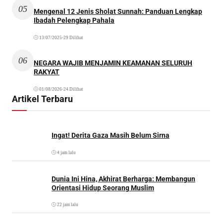
05
Mengenal 12 Jenis Sholat Sunnah: Panduan Lengkap
Ibadah Pelengkap Pahala
13/07/2025
•
29 Dilihat
06
NEGARA WAJIB MENJAMIN KEAMANAN SELURUH
RAKYAT
01/08/2026
•
24 Dilihat
Artikel Terbaru
Ingat! Derita Gaza Masih Belum Sirna
4 jam lalu
Dunia Ini Hina, Akhirat Berharga: Membangun
Orientasi Hidup Seorang Muslim
22 jam lalu