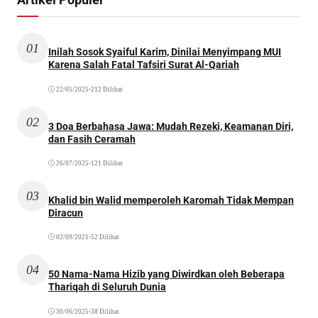
01
Inilah Sosok Syaiful Karim, Dinilai Menyimpang MUI
Karena Salah Fatal Tafsiri Surat Al-Qariah
22/05/2025
•
212 Dilihat
02
3 Doa Berbahasa Jawa: Mudah Rezeki, Keamanan Diri,
dan Fasih Ceramah
26/07/2025
•
121 Dilihat
03
Khalid bin Walid memperoleh Karomah Tidak Mempan
Diracun
02/09/2021
•
52 Dilihat
04
50 Nama-Nama Hizib yang Diwirdkan oleh Beberapa
Thariqah di Seluruh Dunia
30/06/2025
•
38 Dilihat