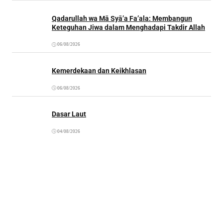
Qadarullah wa Mā Syā’a Fa’ala: Membangun
Keteguhan Jiwa dalam Menghadapi Takdir Allah
06/08/2026
Kemerdekaan dan Keikhlasan
06/08/2026
Dasar Laut
04/08/2026