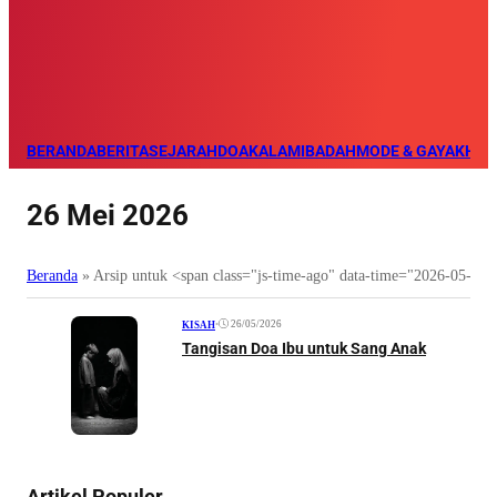
BERANDA
BERITA
SEJARAH
DOA
KALAM
IBADAH
MODE & GAYA
KHAZ
26 Mei 2026
Beranda
»
Arsip untuk <span class="js-time-ago" data-time="2026-05-2
•
26/05/2026
KISAH
Tangisan Doa Ibu untuk Sang Anak
Artikel Populer