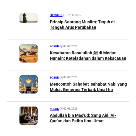
•
02/08/2025
OPINION
Prinsip Seorang Muslim: Teguh di
Tengah Arus Perubahan
•
02/08/2025
SOSOK
Kesabaran Rasulullah ﷺ di Medan
Hunain: Keteladanan dalam Kekacauan
•
02/08/2025
SOSOK
Mencontoh Sahabat-sahabat Nabi yang
Mulia: Generasi Terbaik Umat Ini
•
02/08/2025
SOSOK
Abdullah bin Mas’ud: Sang Ahli Al-
Qur’an dan Pelita Ilmu Umat