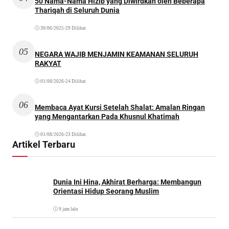
50 Nama-Nama Hizib yang Diwirdkan oleh Beberapa
Thariqah di Seluruh Dunia
30/06/2025
•
29 Dilihat
05
NEGARA WAJIB MENJAMIN KEAMANAN SELURUH
RAKYAT
01/08/2026
•
24 Dilihat
06
Membaca Ayat Kursi Setelah Shalat: Amalan Ringan
yang Mengantarkan Pada Khusnul Khatimah
01/08/2026
•
23 Dilihat
Artikel Terbaru
Dunia Ini Hina, Akhirat Berharga: Membangun
Orientasi Hidup Seorang Muslim
9 jam lalu