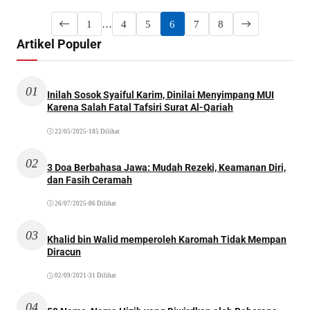
1
…
4
5
6
7
8
Artikel Populer
01
Inilah Sosok Syaiful Karim, Dinilai Menyimpang MUI
Karena Salah Fatal Tafsiri Surat Al-Qariah
22/05/2025
•
185 Dilihat
02
3 Doa Berbahasa Jawa: Mudah Rezeki, Keamanan Diri,
dan Fasih Ceramah
26/07/2025
•
86 Dilihat
03
Khalid bin Walid memperoleh Karomah Tidak Mempan
Diracun
02/09/2021
•
31 Dilihat
04