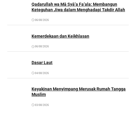
Qadarullah wa Mā Syā’a Fa’ala: Membangun
Keteguhan Jiwa dalam Menghadapi Takdir Allah
06/08/2026
Kemerdekaan dan Keikhlasan
06/08/2026
Dasar Laut
04/08/2026
Keyakinan Menyimpang Merusak Rumah Tangga
Muslim
03/08/2026