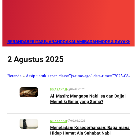
BERANDA
BERITA
SEJARAH
DOA
KALAM
IBADAH
MODE & GAYA
KHAZ
2 Agustus 2025
Beranda
»
Arsip untuk <span class="js-time-ago" data-time="2025-08-0
•
02/08/2025
KHAZANAH
Al-Masih: Mengapa Nabi Isa dan Dajjal
Memiliki Gelar yang Sama?
•
02/08/2025
KHAZANAH
Meneladani Kesederhanaan: Bagaimana
Hidup Hemat Ala Sahabat Nabi