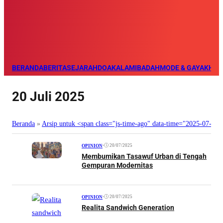
BERANDA
BERITA
SEJARAH
DOA
KALAM
IBADAH
MODE & GAYA
KHAZ
20 Juli 2025
Beranda
»
Arsip untuk <span class="js-time-ago" data-time="2025-07-2
•
20/07/2025
OPINION
Membumikan Tasawuf Urban di Tengah
Gempuran Modernitas
•
20/07/2025
OPINION
Realita Sandwich Generation