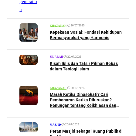
•
20/07/2025
KHAZANAH
Kepekaan Sosial: Fondasi Kehidupan
Bermasyarakat yang Harmonis
•
20/07/2025
SEJARAH
Kisah Iblis dan Tafsir Pilihan Bebas
dalam Teologi Islam
•
20/07/2025
KHAZANAH
Marah Ketika Dinasehati? Cari
Pembenaran Ketika Diluruskan?
Renungan tentang Keikhlasan dan
Penerimaan Nasehat
•
20/07/2025
MASJID
Peran Masjid sebagai Ruang Publik di