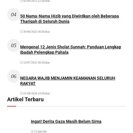
02/09/2021
•
52 Dilihat
04
50 Nama-Nama Hizib yang Diwirdkan oleh Beberapa
Thariqah di Seluruh Dunia
30/06/2025
•
36 Dilihat
05
Mengenal 12 Jenis Sholat Sunnah: Panduan Lengkap
Ibadah Pelengkap Pahala
13/07/2025
•
30 Dilihat
06
NEGARA WAJIB MENJAMIN KEAMANAN SELURUH
RAKYAT
01/08/2026
•
24 Dilihat
Artikel Terbaru
Ingat! Derita Gaza Masih Belum Sirna
12 jam lalu