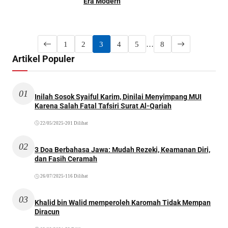
Era Modern
1
2
3
4
5
…
8
Artikel Populer
01
Inilah Sosok Syaiful Karim, Dinilai Menyimpang MUI
Karena Salah Fatal Tafsiri Surat Al-Qariah
22/05/2025
•
201 Dilihat
02
3 Doa Berbahasa Jawa: Mudah Rezeki, Keamanan Diri,
dan Fasih Ceramah
26/07/2025
•
116 Dilihat
03
Khalid bin Walid memperoleh Karomah Tidak Mempan
Diracun