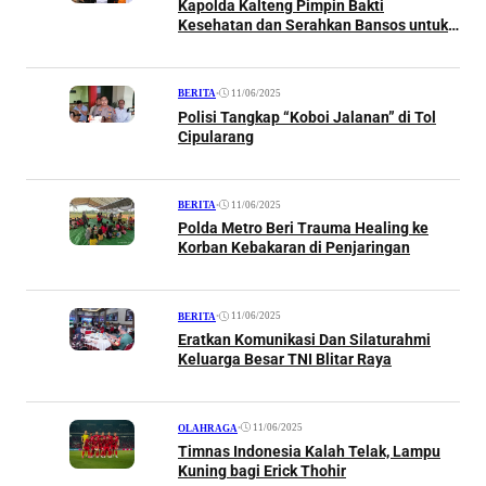
Kapolda Kalteng Pimpin Bakti
Kesehatan dan Serahkan Bansos untuk
Petani
•
11/06/2025
BERITA
Polisi Tangkap “Koboi Jalanan” di Tol
Cipularang
•
11/06/2025
BERITA
Polda Metro Beri Trauma Healing ke
Korban Kebakaran di Penjaringan
•
11/06/2025
BERITA
Eratkan Komunikasi Dan Silaturahmi
Keluarga Besar TNI Blitar Raya
•
11/06/2025
OLAHRAGA
Timnas Indonesia Kalah Telak, Lampu
Kuning bagi Erick Thohir