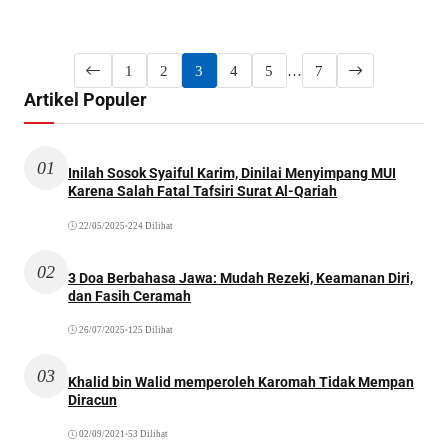
1
2
3
4
5
…
7
Artikel Populer
01
Inilah Sosok Syaiful Karim, Dinilai Menyimpang MUI
Karena Salah Fatal Tafsiri Surat Al-Qariah
22/05/2025
•
224 Dilihat
02
3 Doa Berbahasa Jawa: Mudah Rezeki, Keamanan Diri,
dan Fasih Ceramah
26/07/2025
•
125 Dilihat
03
Khalid bin Walid memperoleh Karomah Tidak Mempan
Diracun
02/09/2021
•
53 Dilihat