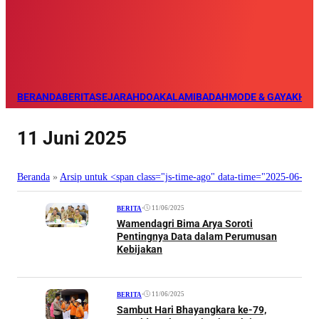
BERANDA
BERITA
SEJARAH
DOA
KALAM
IBADAH
MODE & GAYA
KHAZ
11 Juni 2025
Beranda
»
Arsip untuk <span class="js-time-ago" data-time="2025-06-1
•
11/06/2025
BERITA
Wamendagri Bima Arya Soroti
Pentingnya Data dalam Perumusan
Kebijakan
•
11/06/2025
BERITA
Sambut Hari Bhayangkara ke-79,