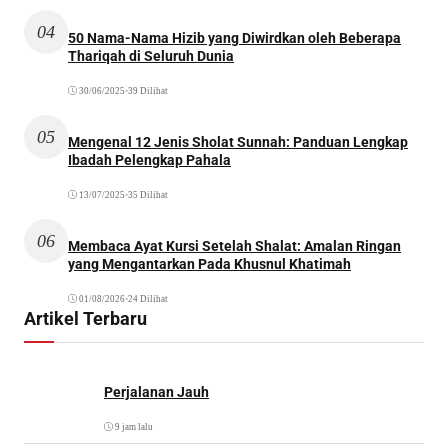
04
50 Nama-Nama Hizib yang Diwirdkan oleh Beberapa
Thariqah di Seluruh Dunia
30/06/2025
•
39 Dilihat
05
Mengenal 12 Jenis Sholat Sunnah: Panduan Lengkap
Ibadah Pelengkap Pahala
13/07/2025
•
35 Dilihat
06
Membaca Ayat Kursi Setelah Shalat: Amalan Ringan
yang Mengantarkan Pada Khusnul Khatimah
01/08/2026
•
24 Dilihat
Artikel Terbaru
Perjalanan Jauh
9 jam lalu