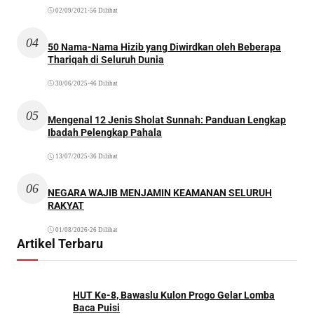
02/09/2021
•
56 Dilihat
04
50 Nama-Nama Hizib yang Diwirdkan oleh Beberapa
Thariqah di Seluruh Dunia
30/06/2025
•
46 Dilihat
05
Mengenal 12 Jenis Sholat Sunnah: Panduan Lengkap
Ibadah Pelengkap Pahala
13/07/2025
•
36 Dilihat
06
NEGARA WAJIB MENJAMIN KEAMANAN SELURUH
RAKYAT
01/08/2026
•
26 Dilihat
Artikel Terbaru
HUT Ke-8, Bawaslu Kulon Progo Gelar Lomba
Baca Puisi