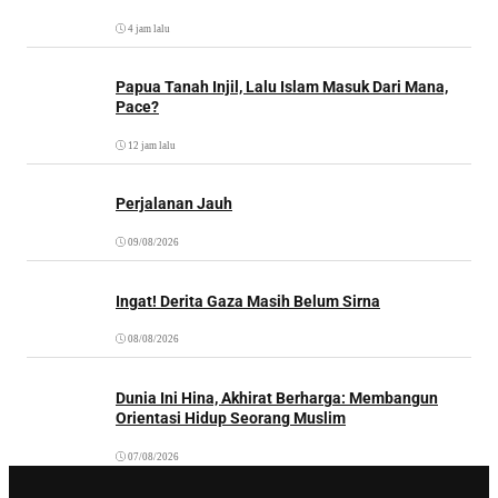
4 jam lalu
Papua Tanah Injil, Lalu Islam Masuk Dari Mana,
Pace?
12 jam lalu
Perjalanan Jauh
09/08/2026
Ingat! Derita Gaza Masih Belum Sirna
08/08/2026
Dunia Ini Hina, Akhirat Berharga: Membangun
Orientasi Hidup Seorang Muslim
07/08/2026