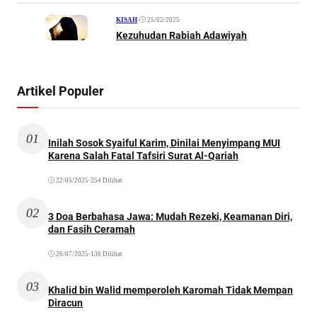
•
25/02/2025
KISAH
Kezuhudan Rabiah Adawiyah
Artikel Populer
01
Inilah Sosok Syaiful Karim, Dinilai Menyimpang MUI
Karena Salah Fatal Tafsiri Surat Al-Qariah
22/05/2025
•
254 Dilihat
02
3 Doa Berbahasa Jawa: Mudah Rezeki, Keamanan Diri,
dan Fasih Ceramah
26/07/2025
•
136 Dilihat
03
Khalid bin Walid memperoleh Karomah Tidak Mempan
Diracun