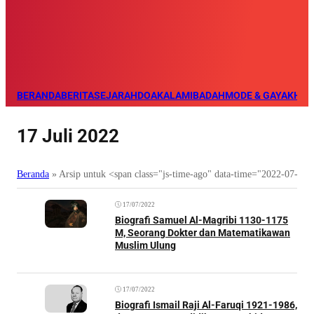
BERANDA
BERITA
SEJARAH
DOA
KALAM
IBADAH
MODE & GAYA
KHAZ
17 Juli 2022
Beranda
»
Arsip untuk <span class="js-time-ago" data-time="2022-07-1
17/07/2022
Biografi Samuel Al-Magribi 1130-1175
M, Seorang Dokter dan Matematikawan
Muslim Ulung
17/07/2022
Biografi Ismail Raji Al-Faruqi 1921-1986,