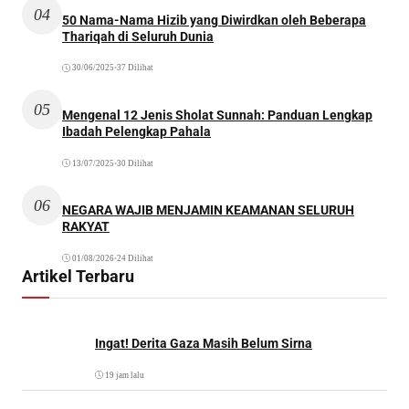
04
50 Nama-Nama Hizib yang Diwirdkan oleh Beberapa
Thariqah di Seluruh Dunia
30/06/2025
•
37 Dilihat
05
Mengenal 12 Jenis Sholat Sunnah: Panduan Lengkap
Ibadah Pelengkap Pahala
13/07/2025
•
30 Dilihat
06
NEGARA WAJIB MENJAMIN KEAMANAN SELURUH
RAKYAT
01/08/2026
•
24 Dilihat
Artikel Terbaru
Ingat! Derita Gaza Masih Belum Sirna
19 jam lalu