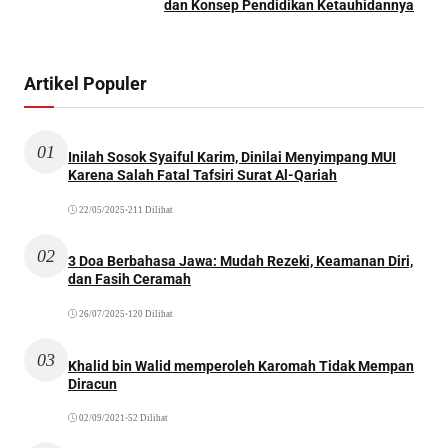
dan Konsep Pendidikan Ketauhidannya
Artikel Populer
01
Inilah Sosok Syaiful Karim, Dinilai Menyimpang MUI
Karena Salah Fatal Tafsiri Surat Al-Qariah
22/05/2025
•
211 Dilihat
02
3 Doa Berbahasa Jawa: Mudah Rezeki, Keamanan Diri,
dan Fasih Ceramah
26/07/2025
•
120 Dilihat
03
Khalid bin Walid memperoleh Karomah Tidak Mempan
Diracun
02/09/2021
•
52 Dilihat