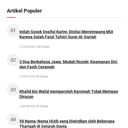
Artikel Populer
01
Inilah Sosok Syaiful Karim, Dinilai Menyimpang MUI
Karena Salah Fatal Tafsiri Surat Al-Qariah
22/05/2025
•
196 Dilihat
02
3 Doa Berbahasa Jawa: Mudah Rezeki, Keamanan Diri,
dan Fasih Ceramah
26/07/2025
•
99 Dilihat
03
Khalid bin Walid memperoleh Karomah Tidak Mempan
Diracun
02/09/2021
•
42 Dilihat
04
50 Nama-Nama Hizib yang Diwirdkan oleh Beberapa
Thariqah di Seluruh Dunia