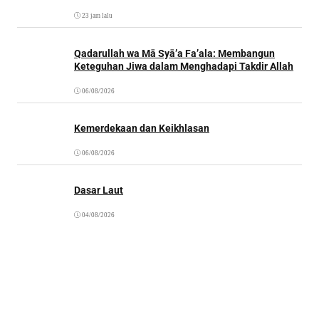
23 jam lalu
Qadarullah wa Mā Syā’a Fa’ala: Membangun
Keteguhan Jiwa dalam Menghadapi Takdir Allah
06/08/2026
Kemerdekaan dan Keikhlasan
06/08/2026
Dasar Laut
04/08/2026