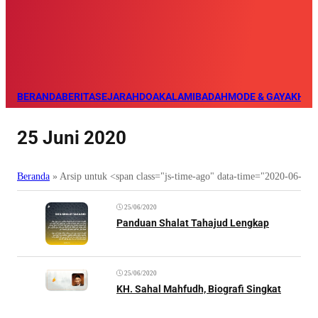
BERANDA
BERITA
SEJARAH
DOA
KALAM
IBADAH
MODE & GAYA
KHAZ
25 Juni 2020
Beranda
»
Arsip untuk <span class="js-time-ago" data-time="2020-06-2
25/06/2020
Panduan Shalat Tahajud Lengkap
25/06/2020
KH. Sahal Mahfudh, Biografi Singkat