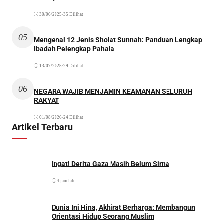
30/06/2025
•
35 Dilihat
05
Mengenal 12 Jenis Sholat Sunnah: Panduan Lengkap
Ibadah Pelengkap Pahala
13/07/2025
•
29 Dilihat
06
NEGARA WAJIB MENJAMIN KEAMANAN SELURUH
RAKYAT
01/08/2026
•
24 Dilihat
Artikel Terbaru
Ingat! Derita Gaza Masih Belum Sirna
4 jam lalu
Dunia Ini Hina, Akhirat Berharga: Membangun
Orientasi Hidup Seorang Muslim