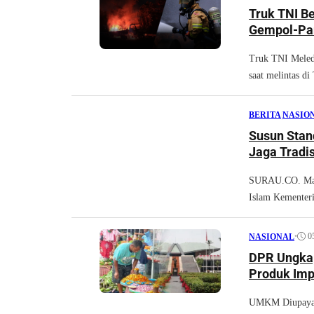
Truk TNI B
Gempol-Pa
Truk TNI Meled
saat melintas di 
BERITA
|
NASIO
Susun Stan
Jaga Tradi
SURAU.CO. Maje
Islam Kementeri
•
0
NASIONAL
DPR Ungkap
Produk Imp
UMKM Diupayak