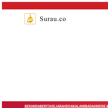
BERANDA
BERITA
SEJARAH
DOA
KALAM
IBADAH
MODE &