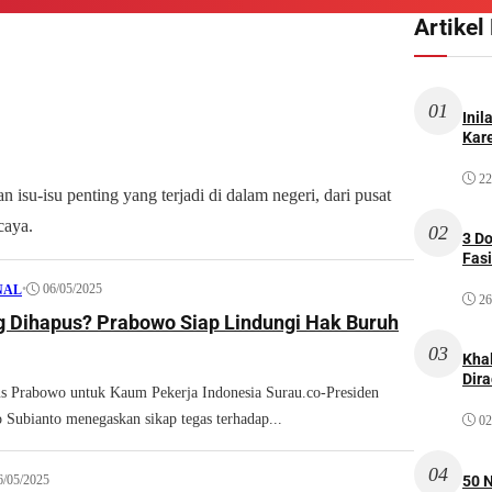
Artikel
01
Inil
Kare
22
 isu-isu penting yang terjadi di dalam negeri, dari pusat
caya.
02
3 D
Fas
•
06/05/2025
NAL
26
g Dihapus? Prabowo Siap Lindungi Hak Buruh
03
Kha
Dir
s Prabowo untuk Kaum Pekerja Indonesia Surau.co-Presiden
o Subianto menegaskan sikap tegas terhadap...
02
04
50 
6/05/2025