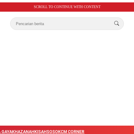
SCROLL TO CONTINUE WITH CONTENT
 GAYA
KHAZANAH
KISAH
SOSOK
CM CORNER