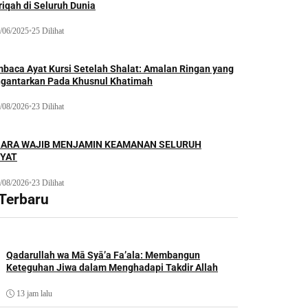
iqah di Seluruh Dunia
/06/2025
•
25 Dilihat
baca Ayat Kursi Setelah Shalat: Amalan Ringan yang
gantarkan Pada Khusnul Khatimah
/08/2026
•
23 Dilihat
ARA WAJIB MENJAMIN KEAMANAN SELURUH
YAT
/08/2026
•
23 Dilihat
 Terbaru
Qadarullah wa Mā Syā’a Fa’ala: Membangun
Keteguhan Jiwa dalam Menghadapi Takdir Allah
13 jam lalu