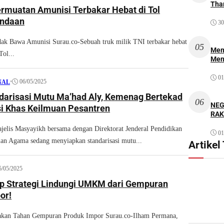
Thar
ermuatan Amunisi Terbakar Hebat di Tol
ndaan
30
ak Bawa Amunisi Surau.co-Sebuah truk milik TNI terbakar hebat
05
Mem
Tol...
Men
01
•
06/05/2025
NAL
darisasi Mutu Ma’had Aly, Kemenag Bertekad
06
NEG
si Khas Keilmuan Pesantren
RAK
lis Masyayikh bersama dengan Direktorat Jenderal Pendidikan
01
an Agama sedang menyiapkan standarisasi mutu...
Artikel
5/05/2025
 Strategi Lindungi UMKM dari Gempuran
or!
an Tahan Gempuran Produk Impor Surau.co-Ilham Permana,