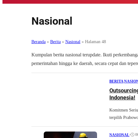
Nasional
Beranda
»
Berita
»
Nasional
»
Halaman 48
Kumpulan berita nasional terupdate. Ikuti perkembangan
pemerintahan hingga ke daerah, secara cepat dan teper
BERITA
|
NASIO
Outsourcin
Indonesia!
Komitmen Seriu
terpilih Prabow
•
0
NASIONAL