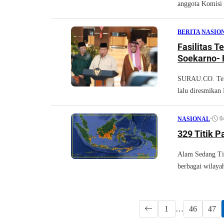
anggota Komisi 
BERITA
|
NASIO
Fasilitas 
Soekarno- 
SURAU.CO. Term
lalu diresmikan
•
0
NASIONAL
329 Titik P
Alam Sedang Tid
berbagai wilayah
1
…
46
47