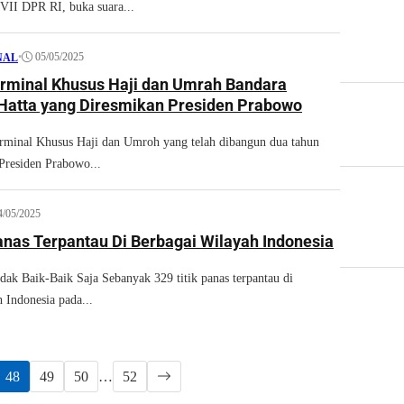
VII DPR RI, buka suara...
•
05/05/2025
NAL
Terminal Khusus Haji dan Umrah Bandara
Hatta yang Diresmikan Presiden Prabowo
inal Khusus Haji dan Umroh yang telah dibangun dua tahun
 Presiden Prabowo...
4/05/2025
anas Terpantau Di Berbagai Wilayah Indonesia
ak Baik-Baik Saja Sebanyak 329 titik panas terpantau di
 Indonesia pada...
48
49
50
…
52