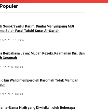
 Populer
ah Sosok Syaiful Karim, Dinilai Menyimpang MUI
na Salah Fatal Tafsiri Surat Al-Qariah
/05/2025
•
157 Dilihat
oa Berbahasa Jawa: Mudah Rezeki, Keamanan Diri, dan
ih Ceramah
/07/2025
•
68 Dilihat
lid bin Walid memperoleh Karomah Tidak Mempan
acun
/09/2021
•
28 Dilihat
Nama-Nama Hizib yang Diwirdkan oleh Beberapa