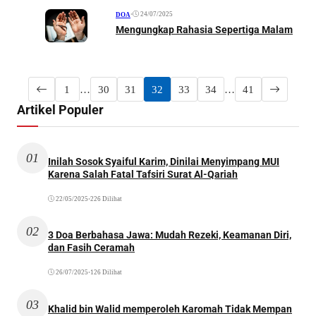
•
24/07/2025
DOA
Mengungkap Rahasia Sepertiga Malam
1
…
30
31
32
33
34
…
41
Artikel Populer
01
Inilah Sosok Syaiful Karim, Dinilai Menyimpang MUI
Karena Salah Fatal Tafsiri Surat Al-Qariah
22/05/2025
•
226 Dilihat
02
3 Doa Berbahasa Jawa: Mudah Rezeki, Keamanan Diri,
dan Fasih Ceramah
26/07/2025
•
126 Dilihat
03
Khalid bin Walid memperoleh Karomah Tidak Mempan