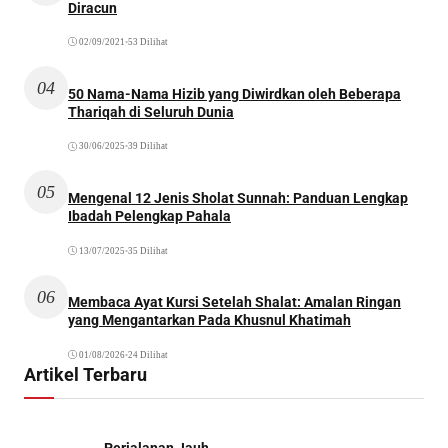
Diracun
02/09/2021
•
53 Dilihat
04
50 Nama-Nama Hizib yang Diwirdkan oleh Beberapa
Thariqah di Seluruh Dunia
30/06/2025
•
39 Dilihat
05
Mengenal 12 Jenis Sholat Sunnah: Panduan Lengkap
Ibadah Pelengkap Pahala
13/07/2025
•
35 Dilihat
06
Membaca Ayat Kursi Setelah Shalat: Amalan Ringan
yang Mengantarkan Pada Khusnul Khatimah
01/08/2026
•
24 Dilihat
Artikel Terbaru