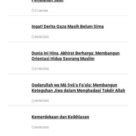
Perjalanan Jauh
11 jam lalu
Ingat! Derita Gaza Masih Belum Sirna
08/08/2026
Dunia Ini Hina, Akhirat Berharga: Membangun
Orientasi Hidup Seorang Muslim
07/08/2026
Qadarullah wa Mā Syā’a Fa’ala: Membangun
Keteguhan Jiwa dalam Menghadapi Takdir Allah
06/08/2026
Kemerdekaan dan Keikhlasan
06/08/2026