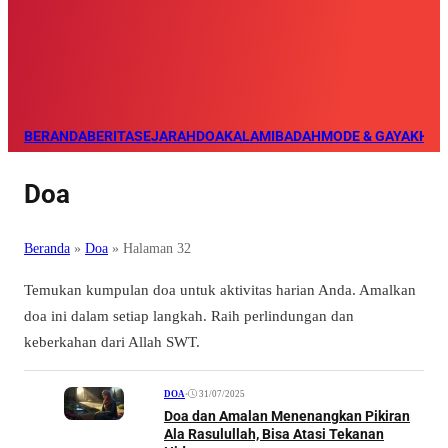
BERANDA
BERITA
SEJARAH
DOA
KALAM
IBADAH
MODE & GAYA
KHAZ
Doa
Beranda
»
Doa
»
Halaman 32
Temukan kumpulan doa untuk aktivitas harian Anda. Amalkan
doa ini dalam setiap langkah. Raih perlindungan dan
keberkahan dari Allah SWT.
•
31/07/2025
DOA
Doa dan Amalan Menenangkan Pikiran
Ala Rasulullah, Bisa Atasi Tekanan