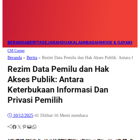
BERANDA
BERITA
SEJARAH
DOA
KALAM
IBADAH
MODE & GAYA
KHAZ
CM Corner
Beranda
»
Berita
»
Rezim Data Pemilu dan Hak Akses Publik: Antara Kete
Rezim Data Pemilu dan Hak
Akses Publik: Antara
Keterbukaan Informasi Dan
Privasi Pemilih
10/12/2025
•
41
Dilihat
•
16 Menit membaca
Facebook
Twitter
Pinterest
Mail
WhatsApp