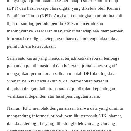
menyangkut permintaan akses terhadap Daftar Pemilih Tetap
(DPT) dan hasil rekapitulasi digital yang dikelola oleh Komisi
Pemilihan Umum (KPU). Angka ini meningkat hampir dua kali
lipat dibanding periode pemilu 2019, mencerminkan
meningkatnya kesadaran masyarakat terhadap hak memperoleh
informasi sekaligus ketegangan baru dalam pengelolaan data
pemilu di era keterbukaan.
Salah satu kasus yang mencuat terjadi ketika sebuah lembaga
pemantau pemilu nasional dan beberapa jurnalis investigatif
mengajukan permohonan salinan mentah DPT dan log data
Sirekap ke KPU pada akhir 2023. Permohonan tersebut
diajukan dengan dalih transparansi publik dan kepentingan
verifikasi independen atas hasil pemungutan suara.
Namun, KPU menolak dengan alasan bahwa data yang diminta
mengandung informasi pribadi pemilih, termasuk NIK, alamat,
dan data demografis yang dilindungi oleh Undang-Undang
Perlindungan Data Pribadi (PDP). Sengketa ini kemudian