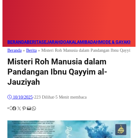
BERANDA
BERITA
SEJARAH
DOA
KALAM
IBADAH
MODE & GAYA
KHAZ
Beranda
»
Berita
»
Misteri Roh Manusia dalam Pandangan Ibnu Qayyim al
Misteri Roh Manusia dalam
Pandangan Ibnu Qayyim al-
Jauziyah
10/10/2025
•
223
Dilihat
•
5 Menit membaca
Facebook
Twitter
Pinterest
Mail
WhatsApp