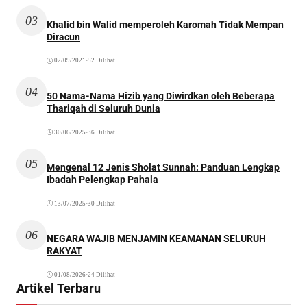
03
Khalid bin Walid memperoleh Karomah Tidak Mempan
Diracun
02/09/2021
•
52 Dilihat
04
50 Nama-Nama Hizib yang Diwirdkan oleh Beberapa
Thariqah di Seluruh Dunia
30/06/2025
•
36 Dilihat
05
Mengenal 12 Jenis Sholat Sunnah: Panduan Lengkap
Ibadah Pelengkap Pahala
13/07/2025
•
30 Dilihat
06
NEGARA WAJIB MENJAMIN KEAMANAN SELURUH
RAKYAT
01/08/2026
•
24 Dilihat
Artikel Terbaru