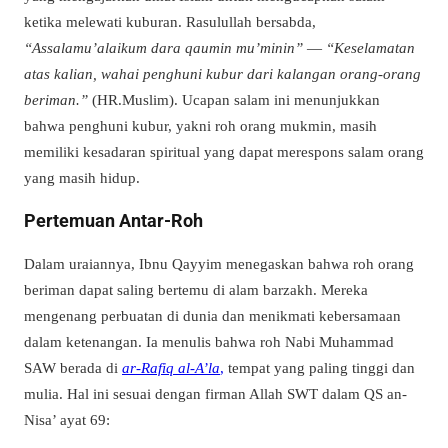
ketika melewati kuburan. Rasulullah bersabda,
“Assalamu’alaikum dara qaumin mu’minin”
—
“Keselamatan
atas kalian, wahai penghuni kubur dari kalangan orang-orang
beriman.”
(HR.Muslim). Ucapan salam ini menunjukkan
bahwa penghuni kubur, yakni roh orang mukmin, masih
memiliki kesadaran spiritual yang dapat merespons salam orang
yang masih hidup.
Pertemuan Antar-Roh
Dalam uraiannya, Ibnu Qayyim menegaskan bahwa roh orang
beriman dapat saling bertemu di alam barzakh. Mereka
mengenang perbuatan di dunia dan menikmati kebersamaan
dalam ketenangan. Ia menulis bahwa roh Nabi Muhammad
SAW berada di
ar-Rafiq al-A’la
,
tempat yang paling tinggi dan
mulia. Hal ini sesuai dengan firman Allah SWT dalam QS an-
Nisa’ ayat 69: