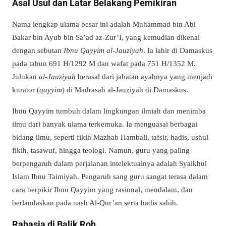
Asal Usul dan Latar Belakang Pemikiran
Nama lengkap ulama besar ini adalah Muhammad bin Abi
Bakar bin Ayub bin Sa’ad az-Zur’I, yang kemudian dikenal
dengan sebutan
Ibnu Qayyim al-Jauziyah
. Ia lahir di Damaskus
pada tahun 691 H/1292 M dan wafat pada 751 H/1352 M.
Julukan
al-Jauziyah
berasal dari jabatan ayahnya yang menjadi
kurator (
qayyim
) di Madrasah al-Jauziyah di Damaskus.
Ibnu Qayyim tumbuh dalam lingkungan ilmiah dan menimba
ilmu dari banyak ulama terkemuka. Ia menguasai berbagai
bidang ilmu, seperti fikih Mazhab Hambali, tafsir, hadis, ushul
fikih, tasawuf, hingga teologi. Namun, guru yang paling
berpengaruh dalam perjalanan intelektualnya adalah Syaikhul
Islam Ibnu Taimiyah. Pengaruh sang guru sangat terasa dalam
cara berpikir Ibnu Qayyim yang rasional, mendalam, dan
berlandaskan pada nash Al-Qur’an serta hadis sahih.
Rahasia di Balik Roh