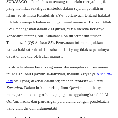
SURAU.CO –
Pembahasan tentang roh selalu menjadi topik
yang memikat sekaligus misterius dalam sejarah pemikiran
Islam. Sejak masa Rasulullah SAW, pertanyaan tentang hakikat
roh telah menjadi bahan renungan umat manusia. Bahkan Allah
SWT menegaskan dalam Al-Qur’an, “Dan mereka bertanya
kepadamu tentang roh. Katakan: Roh itu termasuk urusan
Tuhanku…” (QS Al-Isra: 85). Pernyataan ini menunjukkan
bahwa hakikat roh adalah rahasia Ilahi yang tidak sepenuhnya
dapat dijangkau oleh akal manusia.
Salah satu ulama besar yang mencoba menjelaskan fenomena
ini adalah Ibnu Qayyim al-Jauziyah, melalui karyanya
Kitab ar-
Ruh
atau yang dikenal dalam terjemahan
Rahasia Ruh dan
Kematian
. Dalam buku tersebut, Ibnu Qayyim tidak hanya
memaparkan tentang roh, tetapi juga menggabungkan dalil Al-
Qur’an, hadis, dan pandangan para ulama dengan pendekatan
yang dialogis dan argumentatif.