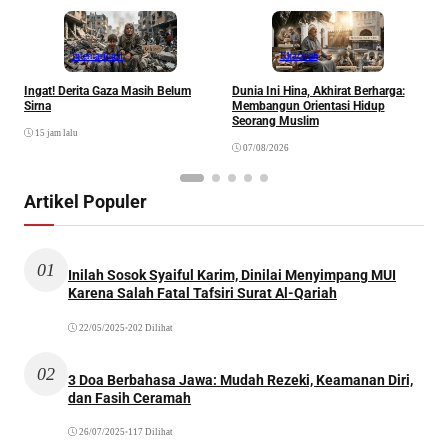
Internasional
Khazanah
Ingat! Derita Gaza Masih Belum
Dunia Ini Hina, Akhirat Berharga:
Q
Sirna
Membangun Orientasi Hidup
M
Seorang Muslim
M
15 jam lalu
07/08/2026
Artikel Populer
01
Inilah Sosok Syaiful Karim, Dinilai Menyimpang MUI
Karena Salah Fatal Tafsiri Surat Al-Qariah
22/05/2025
•
202 Dilihat
02
3 Doa Berbahasa Jawa: Mudah Rezeki, Keamanan Diri,
dan Fasih Ceramah
26/07/2025
•
117 Dilihat