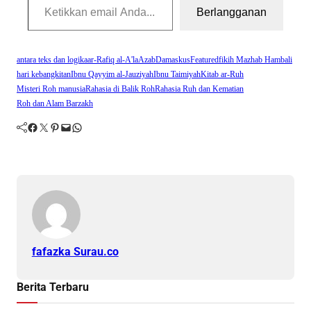
Berlangganan
antara teks dan logika
ar-Rafiq al-A'la
Azab
Damaskus
Featured
fikih Mazhab Hambali
hari kebangkitan
Ibnu Qayyim al-Jauziyah
Ibnu Taimiyah
Kitab ar-Ruh
Misteri Roh manusia
Rahasia di Balik Roh
Rahasia Ruh dan Kematian
Roh dan Alam Barzakh
Facebook
Twitter
Pinterest
Mail
WhatsApp
fafazka Surau.co
Berita Terbaru