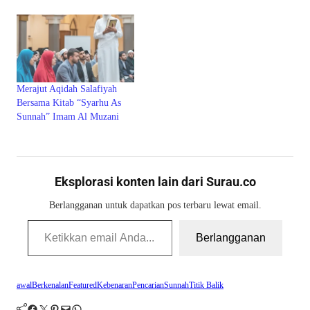
Merajut Aqidah Salafiyah
Bersama Kitab “Syarhu As
Sunnah” Imam Al Muzani
Eksplorasi konten lain dari Surau.co
Berlangganan untuk dapatkan pos terbaru lewat email.
Ketikkan email Anda...
Berlangganan
awal
Berkenalan
Featured
Kebenaran
Pencarian
Sunnah
Titik Balik
Facebook
Twitter
Pinterest
Mail
WhatsApp