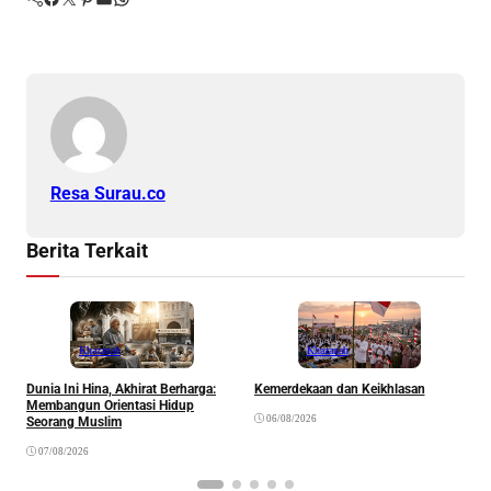
Resa Surau.co
Berita Terkait
Khazanah
Khazanah
Dunia Ini Hina, Akhirat Berharga:
Kemerdekaan dan Keikhlasan
K
Membangun Orientasi Hidup
R
06/08/2026
Seorang Muslim
07/08/2026