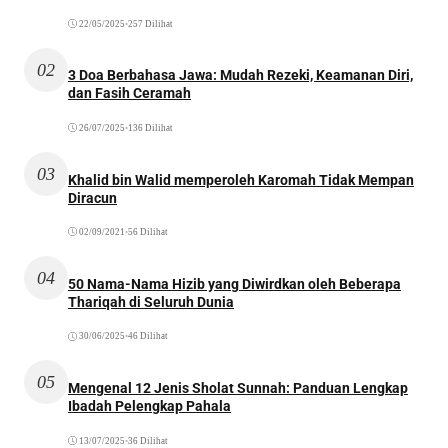
22/05/2025
•
257 Dilihat
02
3 Doa Berbahasa Jawa: Mudah Rezeki, Keamanan Diri,
dan Fasih Ceramah
26/07/2025
•
136 Dilihat
03
Khalid bin Walid memperoleh Karomah Tidak Mempan
Diracun
02/09/2021
•
56 Dilihat
04
50 Nama-Nama Hizib yang Diwirdkan oleh Beberapa
Thariqah di Seluruh Dunia
30/06/2025
•
46 Dilihat
05
Mengenal 12 Jenis Sholat Sunnah: Panduan Lengkap
Ibadah Pelengkap Pahala
13/07/2025
•
36 Dilihat