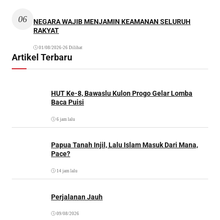
06
NEGARA WAJIB MENJAMIN KEAMANAN SELURUH
RAKYAT
01/08/2026
•
26 Dilihat
Artikel Terbaru
HUT Ke-8, Bawaslu Kulon Progo Gelar Lomba
Baca Puisi
6 jam lalu
Papua Tanah Injil, Lalu Islam Masuk Dari Mana,
Pace?
14 jam lalu
Perjalanan Jauh
09/08/2026