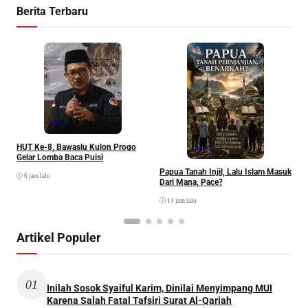
Berita Terbaru
P
Berita
HUT Ke-8, Bawaslu Kulon Progo
Opinion
Gelar Lomba Baca Puisi
Papua Tanah Injil, Lalu Islam Masuk
6 jam lalu
Dari Mana, Pace?
14 jam lalu
Artikel Populer
01
Inilah Sosok Syaiful Karim, Dinilai Menyimpang MUI
Karena Salah Fatal Tafsiri Surat Al-Qariah