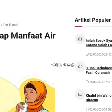
Artikel Populer
uk Ibu Hamil
ap Manfaat Air
01
Inilah Sosok Sya
Karena Salah Fat
22/05/2025
•
224 Di
Facebook
Twitter
Pinterest
Mail
WhatsApp
02
3 Doa Berbahasa
Fasih Ceramah
26/07/2025
•
125 Di
03
Khalid bin Wal
Diracun
02/09/2021
•
53 Dil