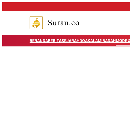
BERANDA
BERITA
SEJARAH
DOA
KALAM
IBADAH
MODE &