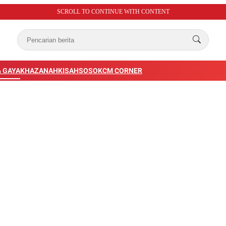
SCROLL TO CONTINUE WITH CONTENT
 GAYA
KHAZANAH
KISAH
SOSOK
CM CORNER