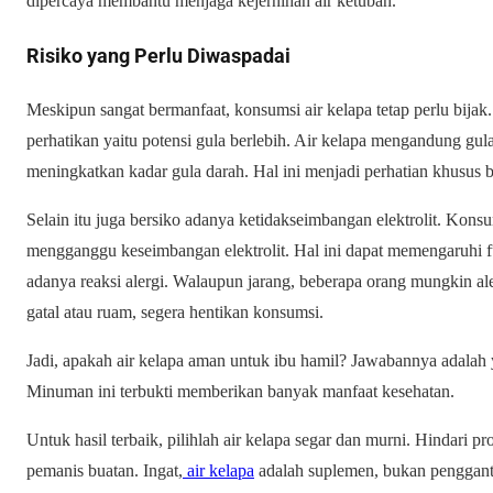
dipercaya membantu menjaga kejernihan air ketuban.
Risiko yang Perlu Diwaspadai
Meskipun sangat bermanfaat, konsumsi air kelapa tetap perlu bijak
perhatikan yaitu potensi gula berlebih. Air kelapa mengandung gula
meningkatkan kadar gula darah. Hal ini menjadi perhatian khusus b
Selain itu juga bersiko adanya ketidakseimbangan elektrolit. Kons
mengganggu keseimbangan elektrolit. Hal ini dapat memengaruhi f
adanya reaksi alergi. Walaupun jarang, beberapa orang mungkin aler
gatal atau ruam, segera hentikan konsumsi.
Jadi, apakah air kelapa aman untuk ibu hamil? Jawabannya adalah 
Minuman ini terbukti memberikan banyak manfaat kesehatan.
Untuk hasil terbaik, pilihlah air kelapa segar dan murni. Hindar
pemanis buatan. Ingat,
air kelapa
adalah suplemen, bukan pengganti