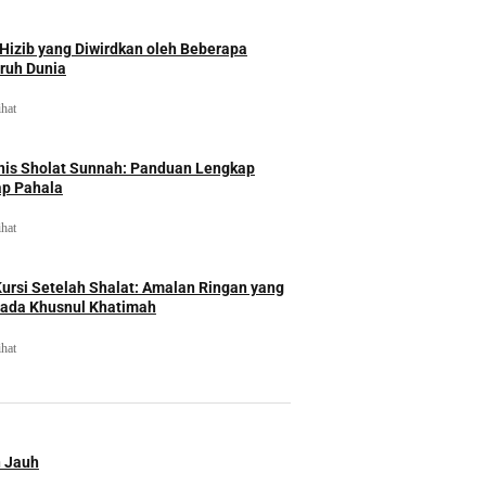
izib yang Diwirdkan oleh Beberapa
uruh Dunia
ihat
nis Sholat Sunnah: Panduan Lengkap
ap Pahala
ihat
rsi Setelah Shalat: Amalan Ringan yang
ada Khusnul Khatimah
ihat
n Jauh