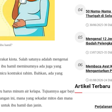
04
50 Nama-Nama H
Thariqah di Sel
30/06/2025
•
39 Dil
05
Mengenal 12 Je
Ibadah Pelengk
 ibu hamil?
13/07/2025
•
35 Dil
rakat kiota. Salah satunya adalah mengenai
06
ng ibu hamil meminumnya ada juga yang
Membaca Ayat Ku
Mengantarkan P
icu kontraksi rahim. Bahkan, ada yang
01/08/2026
•
24 Dil
Artikel Terbaru
tru harus minum air kelapa. Tujuannya agar bayi
ndangan ini, mana yang sekadar mitos dan mana
 untuk ibu hamil dan janin.
Perjalana