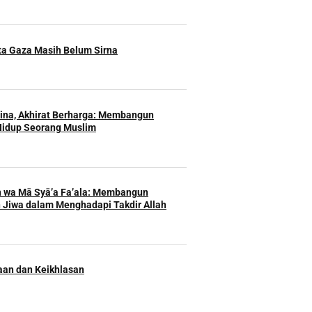
ita Gaza Masih Belum Sirna
Hina, Akhirat Berharga: Membangun
Hidup Seorang Muslim
h wa Mā Syā’a Fa’ala: Membangun
 Jiwa dalam Menghadapi Takdir Allah
an dan Keikhlasan