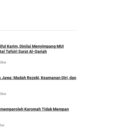
iful Karim, Dinilai Menyimpang MUI
al Tafsiri Surat Al-Qariah
lihat
 Jawa: Mudah Rezeki, Keamanan Diri, dan
lihat
id memperoleh Karomah Tidak Mempan
ihat