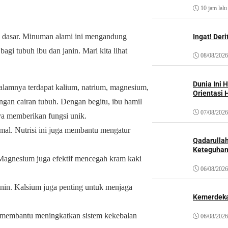
10 jam lalu
a dasar. Minuman alami ini mengandung
Ingat! Der
gi tubuh ibu dan janin. Mari kita lihat
08/08/2026
Dunia Ini 
dalamnya terdapat kalium, natrium, magnesium,
Orientasi 
gan cairan tubuh. Dengan begitu, ibu hamil
07/08/2026
nya memberikan fungsi unik.
mal. Nutrisi ini juga membantu mengatur
Qadarulla
Keteguhan
Magnesium juga efektif mencegah kram kaki
06/08/2026
anin. Kalsium juga penting untuk menjaga
Kemerdeka
ga membantu meningkatkan sistem kekebalan
06/08/2026