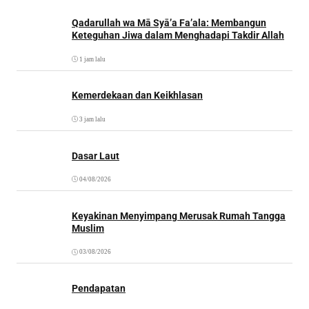
Qadarullah wa Mā Syā’a Fa’ala: Membangun
Keteguhan Jiwa dalam Menghadapi Takdir Allah
1 jam lalu
Kemerdekaan dan Keikhlasan
3 jam lalu
Dasar Laut
04/08/2026
Keyakinan Menyimpang Merusak Rumah Tangga
Muslim
03/08/2026
Pendapatan