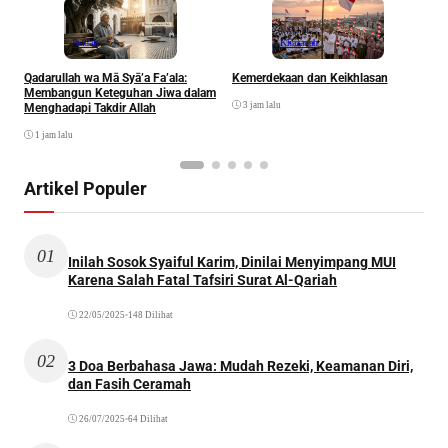
Ibadah
Khazanah
Qadarullah wa Mā Syā’a Fa’ala:
Kemerdekaan dan Keikhlasan
D
Membangun Keteguhan Jiwa dalam
3 jam lalu
Menghadapi Takdir Allah
1 jam lalu
Artikel Populer
01
Inilah Sosok Syaiful Karim, Dinilai Menyimpang MUI
Karena Salah Fatal Tafsiri Surat Al-Qariah
22/05/2025
•
148 Dilihat
02
3 Doa Berbahasa Jawa: Mudah Rezeki, Keamanan Diri,
dan Fasih Ceramah
26/07/2025
•
64 Dilihat