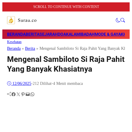
SCROLL TO CONTINUE WITH CONTENT
BERANDA
BERITA
SEJARAH
DOA
KALAM
IBADAH
MODE & GAYA
KHAZ
Kesehatan
Beranda
»
Berita
»
Mengenal Sambiloto Si Raja Pahit Yang Banyak Khasi
Mengenal Sambiloto Si Raja Pahit
Yang Banyak Khasiatnya
12/06/2025
•
212
Dilihat
•
4 Menit membaca
Facebook
Twitter
Pinterest
Mail
WhatsApp