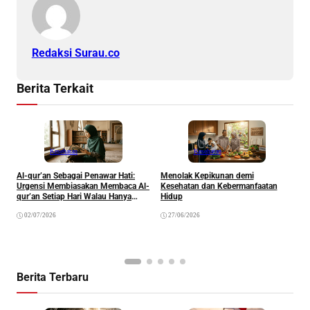
Redaksi Surau.co
Berita Terkait
Kesehatan
Kesehatan
Al-qur’an Sebagai Penawar Hati:
Menolak Kepikunan demi
Urgensi Membiasakan Membaca Al-
Kesehatan dan Kebermanfaatan
P
qur’an Setiap Hari Walau Hanya
Hidup
D
Satu Ayat
M
02/07/2026
27/06/2026
(
Berita Terbaru