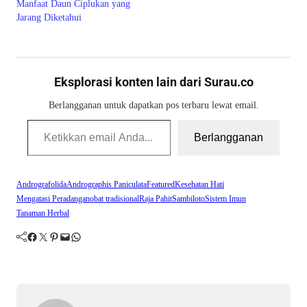
Manfaat Daun Ciplukan yang
Jarang Diketahui
Eksplorasi konten lain dari Surau.co
Berlangganan untuk dapatkan pos terbaru lewat email.
Ketikkan email Anda...
Berlangganan
Andrografolida
Andrographis Paniculata
Featured
Kesehatan Hati
Mengatasi Peradangan
obat tradisional
Raja Pahit
Sambiloto
Sistem Imun
Tanaman Herbal
Facebook
Twitter
Pinterest
Mail
WhatsApp