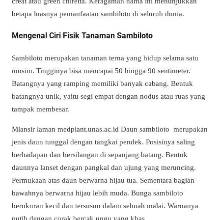
creat atau green chiretta. Keragaman nama ini menunjukkan
betapa luasnya pemanfaatan sambiloto di seluruh dunia.
Mengenal Ciri Fisik Tanaman Sambiloto
Sambiloto merupakan tanaman terna yang hidup selama satu
musim. Tingginya bisa mencapai 50 hingga 90 sentimeter.
Batangnya yang ramping memiliki banyak cabang. Bentuk
batangnya unik, yaitu segi empat dengan nodus atau ruas yang
tampak membesar.
Mlansir laman medplant.unas.ac.id Daun sambiloto merupakan
jenis daun tunggal dengan tangkai pendek. Posisinya saling
berhadapan dan bersilangan di sepanjang batang. Bentuk
daunnya lanset dengan pangkal dan ujung yang meruncing.
Permukaan atas daun berwarna hijau tua. Sementara bagian
bawahnya berwarna hijau lebih muda. Bunga sambiloto
berukuran kecil dan tersusun dalam sebuah malai. Warnanya
putih dengan corak bercak ungu yang khas.