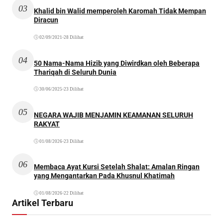
03
Khalid bin Walid memperoleh Karomah Tidak Mempan
Diracun
02/09/2021
•
28 Dilihat
04
50 Nama-Nama Hizib yang Diwirdkan oleh Beberapa
Thariqah di Seluruh Dunia
30/06/2025
•
23 Dilihat
05
NEGARA WAJIB MENJAMIN KEAMANAN SELURUH
RAKYAT
01/08/2026
•
23 Dilihat
06
Membaca Ayat Kursi Setelah Shalat: Amalan Ringan
yang Mengantarkan Pada Khusnul Khatimah
01/08/2026
•
22 Dilihat
Artikel Terbaru