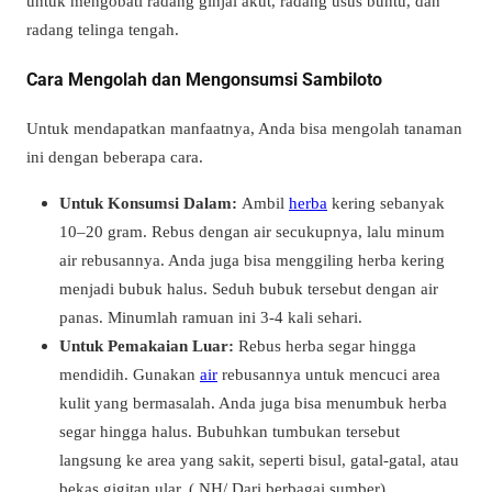
untuk mengobati radang ginjal akut, radang usus buntu, dan
radang telinga tengah.
Cara Mengolah dan Mengonsumsi Sambiloto
Untuk mendapatkan manfaatnya, Anda bisa mengolah tanaman
ini dengan beberapa cara.
Untuk Konsumsi Dalam:
Ambil
herba
kering sebanyak
10–20 gram. Rebus dengan air secukupnya, lalu minum
air rebusannya. Anda juga bisa menggiling herba kering
menjadi bubuk halus. Seduh bubuk tersebut dengan air
panas. Minumlah ramuan ini 3-4 kali sehari.
Untuk Pemakaian Luar:
Rebus herba segar hingga
mendidih. Gunakan
air
rebusannya untuk mencuci area
kulit yang bermasalah. Anda juga bisa menumbuk herba
segar hingga halus. Bubuhkan tumbukan tersebut
langsung ke area yang sakit, seperti bisul, gatal-gatal, atau
bekas gigitan ular. ( NH/ Dari berbagai sumber)