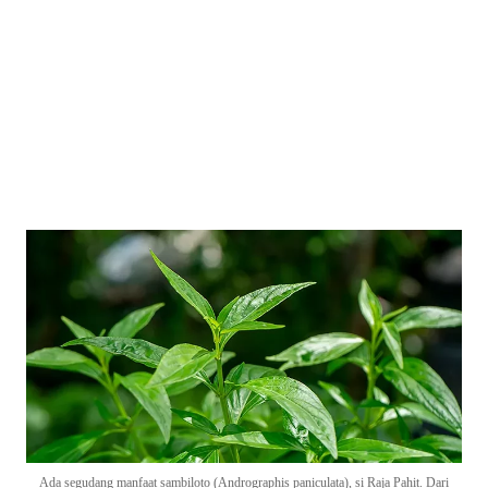
Ada segudang manfaat sambiloto (Andrographis paniculata), si Raja Pahit. Dari