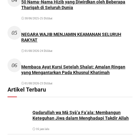
04
50 Nama-Nama Hizib yang Diwirdkan oleh Beberapa
Thariqah di Seluruh Dunia
30/06/2025
•
25 Dilihat
05
NEGARA WAJIB MENJAMIN KEAMANAN SELURUH
RAKYAT
01/08/2026
•
24 Dilihat
06
Membaca Ayat Kursi Setelah Shalat: Amalan Ringan
yang Mengantarkan Pada Khusnul Khatimah
01/08/2026
•
23 Dilihat
Artikel Terbaru
Qadarullah wa Mā Syā’a Fa’ala: Membangun
Keteguhan Jiwa dalam Menghadapi Takdir Allah
16 jam lalu