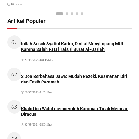
16 jam lalu
Artikel Populer
01
Inilah Sosok Syaiful Karim, Dinilai Menyimpang MUI
Karena Salah Fatal Tafsiri Surat Al-Qariah
22/05/2025
•
161 Dilihat
02
3 Doa Berbahasa Jawa: Mudah Rezeki, Keamanan Diri,
dan Fasih Ceramah
26/07/2025
•
71 Dilihat
03
Khalid bin Walid memperoleh Karomah Tidak Mempan
Diracun
02/09/2021
•
28 Dilihat