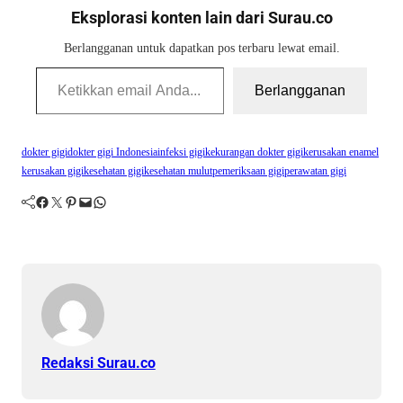
Eksplorasi konten lain dari Surau.co
Berlangganan untuk dapatkan pos terbaru lewat email.
Ketikkan email Anda...
Berlangganan
dokter gigi
dokter gigi Indonesia
infeksi gigi
kekurangan dokter gigi
kerusakan enamel
kerusakan gigi
kesehatan gigi
kesehatan mulut
pemeriksaan gigi
perawatan gigi
Facebook
Twitter
Pinterest
Mail
WhatsApp
Redaksi Surau.co