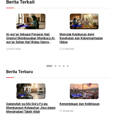
Berita Terkait
Kesehatan
Kesehatan
Al-qur’an Sebagai Penawar Hati:
Menolak Kepikunan demi
Urgensi Membiasakan Membaca Al-
Kesehatan dan Kebermanfaatan
P
qur’an Setiap Hari Walau Hanya
Hidup
D
Satu Ayat
M
02/07/2026
27/06/2026
(
Berita Terbaru
Ibadah
Khazanah
Qadarullah wa Mā Syā’a Fa’ala:
Kemerdekaan dan Keikhlasan
D
Membangun Keteguhan Jiwa dalam
18 jam lalu
Menghadapi Takdir Allah