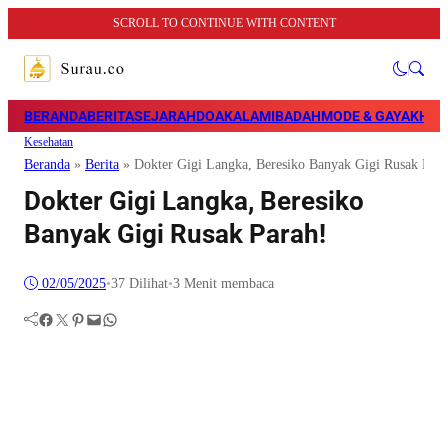
SCROLL TO CONTINUE WITH CONTENT
BERANDA
BERITA
SEJARAH
DOA
KALAM
IBADAH
MODE & GAYA
KHAZ
Kesehatan
Beranda
»
Berita
»
Dokter Gigi Langka, Beresiko Banyak Gigi Rusak Para
Dokter Gigi Langka, Beresiko
Banyak Gigi Rusak Parah!
02/05/2025
•
37
Dilihat
•
3 Menit membaca
Facebook
Twitter
Pinterest
Mail
WhatsApp