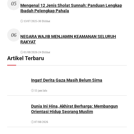
05
Mengenal 12 Jenis Sholat Sunnah: Panduan Lengkap
Ibadah Pelengkap Pahala
13/07/2025
•
30 Dilihat
06
NEGARA WAJIB MENJAMIN KEAMANAN SELURUH
RAKYAT
01/08/2026
•
24 Dilihat
Artikel Terbaru
Ingat! Derita Gaza Masih Belum Sirna
15 jam lalu
Dunia Ini Hina, Akhirat Berharga: Membangun
Orientasi Hidup Seorang Muslim
07/08/2026