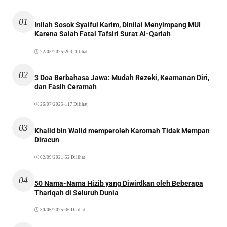
01
Inilah Sosok Syaiful Karim, Dinilai Menyimpang MUI
Karena Salah Fatal Tafsiri Surat Al-Qariah
22/05/2025
•
203 Dilihat
02
3 Doa Berbahasa Jawa: Mudah Rezeki, Keamanan Diri,
dan Fasih Ceramah
26/07/2025
•
117 Dilihat
03
Khalid bin Walid memperoleh Karomah Tidak Mempan
Diracun
02/09/2021
•
52 Dilihat
04
50 Nama-Nama Hizib yang Diwirdkan oleh Beberapa
Thariqah di Seluruh Dunia
30/06/2025
•
36 Dilihat