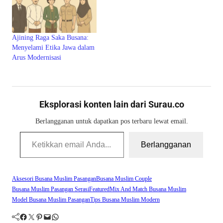
zaman, tidak hanya hadir di
masjid, tetapi juga di ruang
kerja, acara formal, bahkan
pergaulan santai. Bentuknya
Ajining Raga Saka Busana:
yang khas dengan kerah tegak
Menyelami Etika Jawa dalam
dan bukaan kancing memberi
Arus Modernisasi
identitas kuat.…
Eksplorasi konten lain dari Surau.co
Berlangganan untuk dapatkan pos terbaru lewat email.
Ketikkan email Anda...
Berlangganan
Aksesori Busana Muslim Pasangan
Busana Muslim Couple
Busana Muslim Pasangan Serasi
Featured
Mix And Match Busana Muslim
Model Busana Muslim Pasangan
Tips Busana Muslim Modern
Facebook
Twitter
Pinterest
Mail
WhatsApp