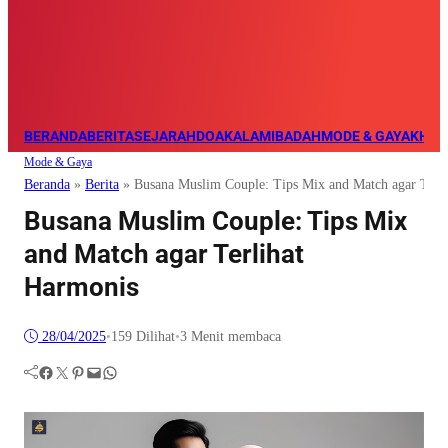
BERANDA
BERITA
SEJARAH
DOA
KALAM
IBADAH
MODE & GAYA
KHAZ
Mode & Gaya
Beranda
»
Berita
»
Busana Muslim Couple: Tips Mix and Match agar Terl
Busana Muslim Couple: Tips Mix
and Match agar Terlihat
Harmonis
28/04/2025
•
159
Dilihat
•
3 Menit membaca
Facebook
Twitter
Pinterest
Mail
WhatsApp