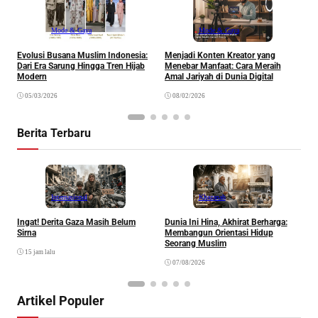
Mode & Gaya
Mode & Gaya
Evolusi Busana Muslim Indonesia:
Menjadi Konten Kreator yang
G
Dari Era Sarung Hingga Tren Hijab
Menebar Manfaat: Cara Meraih
K
Modern
Amal Jariyah di Dunia Digital
E
05/03/2026
08/02/2026
Berita Terbaru
Internasional
Khazanah
Ingat! Derita Gaza Masih Belum
Dunia Ini Hina, Akhirat Berharga:
Q
Sirna
Membangun Orientasi Hidup
M
Seorang Muslim
M
15 jam lalu
07/08/2026
Artikel Populer