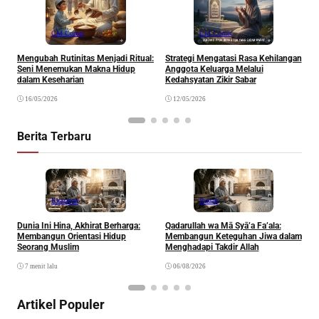
CM Corner
CM Corner
Mengubah Rutinitas Menjadi Ritual:
Strategi Mengatasi Rasa Kehilangan
M
Seni Menemukan Makna Hidup
Anggota Keluarga Melalui
M
dalam Keseharian
Kedahsyatan Zikir Sabar
16/05/2026
12/05/2026
Berita Terbaru
Khazanah
Ibadah
Dunia Ini Hina, Akhirat Berharga:
Qadarullah wa Mā Syā’a Fa’ala:
K
Membangun Orientasi Hidup
Membangun Keteguhan Jiwa dalam
Seorang Muslim
Menghadapi Takdir Allah
7 menit lalu
06/08/2026
Artikel Populer