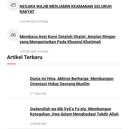
05
NEGARA WAJIB MENJAMIN KEAMANAN SELURUH
RAKYAT
01/08/2026
•
24 Dilihat
06
Membaca Ayat Kursi Setelah Shalat: Amalan Ringan
yang Mengantarkan Pada Khusnul Khatimah
01/08/2026
•
23 Dilihat
Artikel Terbaru
Dunia Ini Hina, Akhirat Berharga: Membangun
Orientasi Hidup Seorang Muslim
7 menit lalu
Qadarullah wa Mā Syā’a Fa’ala: Membangun
Keteguhan Jiwa dalam Menghadapi Takdir Allah
06/08/2026