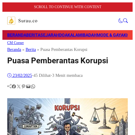
SCROLL TO CONTINUE WITH CONTENT
BERANDA
BERITA
SEJARAH
DOA
KALAM
IBADAH
MODE & GAYA
KHAZ
CM Corner
Beranda
»
Berita
»
Puasa Pemberantas Korupsi
Puasa Pemberantas Korupsi
23/02/2025
•
45
Dilihat
•
3 Menit membaca
Facebook
Twitter
Pinterest
Mail
WhatsApp