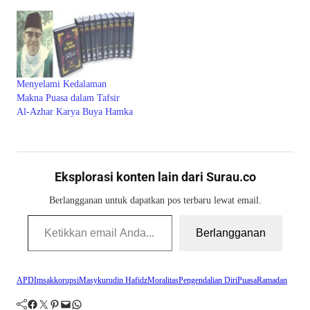
Menyelami Kedalaman
Makna Puasa dalam Tafsir
Al-Azhar Karya Buya Hamka
Eksplorasi konten lain dari Surau.co
Berlangganan untuk dapatkan pos terbaru lewat email.
Ketikkan email Anda...
Berlangganan
APD
Imsak
korupsi
Masykurudin Hafidz
Moralitas
Pengendalian Diri
Puasa
Ramadan
Facebook
Twitter
Pinterest
Mail
WhatsApp