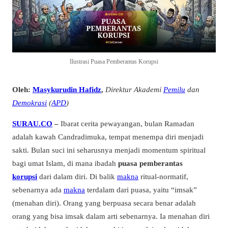
Ilustrasi Puasa Pemberantas Korupsi
Oleh:
Masykurudin Hafidz
,
Direktur Akademi
Pemilu
dan
Demokrasi
(
APD
)
SURAU.CO
–
Ibarat cerita pewayangan, bulan Ramadan
adalah kawah Candradimuka, tempat menempa diri menjadi
sakti. Bulan suci ini seharusnya menjadi momentum spiritual
bagi umat Islam, di mana ibadah
puasa pemberantas
korupsi
dari dalam diri. Di balik
makna
ritual-normatif,
sebenarnya ada
makna
terdalam dari puasa, yaitu “imsak”
(menahan diri). Orang yang berpuasa secara benar adalah
orang yang bisa
imsak
dalam arti sebenarnya. Ia menahan diri