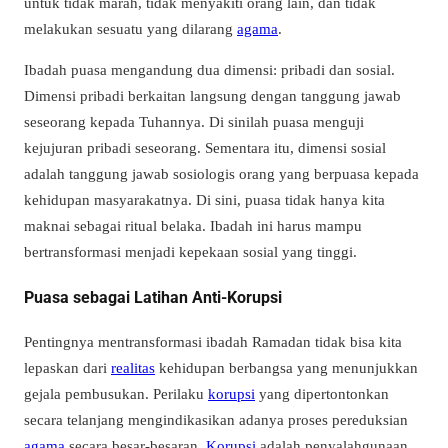
untuk tidak marah, tidak menyakiti orang lain, dan tidak
melakukan sesuatu yang dilarang
agama
.
Ibadah puasa mengandung dua dimensi: pribadi dan sosial.
Dimensi pribadi berkaitan langsung dengan tanggung jawab
seseorang kepada Tuhannya. Di sinilah puasa menguji
kejujuran pribadi seseorang. Sementara itu, dimensi sosial
adalah tanggung jawab sosiologis orang yang berpuasa kepada
kehidupan masyarakatnya. Di sini, puasa tidak hanya kita
maknai sebagai ritual belaka. Ibadah ini harus mampu
bertransformasi menjadi kepekaan sosial yang tinggi.
Puasa sebagai Latihan Anti-Korupsi
Pentingnya mentransformasi ibadah Ramadan tidak bisa kita
lepaskan dari
realitas
kehidupan berbangsa yang menunjukkan
gejala pembusukan. Perilaku
korupsi
yang dipertontonkan
secara telanjang mengindikasikan adanya proses pereduksian
agama
secara besar-besaran.
Korupsi
adalah penyalahgunaan