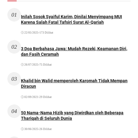
01
Inilah Sosok Syaiful Karim, Dinilai Menyimpang MUI
Karena Salah Fatal Tafsiri Surat Al-Qariah
22/05/2025
•
173 Dilihat
02
3 Doa Berbahasa Jawa: Mudah Rezeki, Keamanan Diri,
dan Fasih Ceramah
26/07/2025
•
75 Dilihat
03
Khalid bin Walid memperoleh Karomah Tidak Mempan
Diracun
02/09/2021
•
29 Dilihat
04
50 Nama-Nama Hizib yang Diwirdkan oleh Beberapa
Thariqah di Seluruh Dunia
30/06/2025
•
26 Dilihat