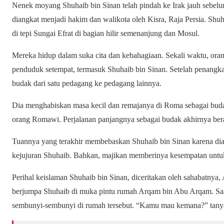
Nenek moyang Shuhaib bin Sinan telah pindah ke Irak jauh sebelu
diangkat menjadi hakim dan walikota oleh Kisra, Raja Persia. Shuh
di tepi Sungai Efrat di bagian hilir semenanjung dan Mosul.
Mereka hidup dalam suka cita dan kebahagiaan. Sekali waktu, o
penduduk setempat, termasuk Shuhaib bin Sinan. Setelah penangk
budak dari satu pedagang ke pedagang lainnya.
Dia menghabiskan masa kecil dan remajanya di Roma sebagai buda
orang Romawi. Perjalanan panjangnya sebagai budak akhirnya ber
Tuannya yang terakhir membebaskan Shuhaib bin Sinan karena dia 
kejujuran Shuhaib. Bahkan, majikan memberinya kesempatan untuk
Perihal keislaman Shuhaib bin Sinan, diceritakan oleh sahabatnya
berjumpa Shuhaib di muka pintu rumah Arqam bin Abu Arqam. Saat
sembunyi-sembunyi di rumah tersebut. “Kamu mau kemana?” tany