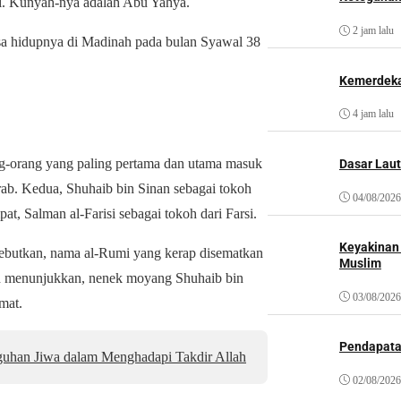
i. Kunyah-nya adalah Abu Yahya.
2 jam lalu
sa hidupnya di Madinah pada bulan Syawal 38
Kemerdeka
4 jam lalu
ang-orang yang paling pertama dan utama masuk
Dasar Laut
Arab. Kedua, Shuhaib bin Sinan sebagai tokoh
04/08/2026
t, Salman al-Farisi sebagai tokoh dari Farsi.
Keyakinan
sebutkan, nama al-Rumi yang kerap disematkan
Muslim
ah menunjukkan, nenek moyang Shuhaib bin
03/08/2026
mat.
Pendapat
uhan Jiwa dalam Menghadapi Takdir Allah
02/08/2026