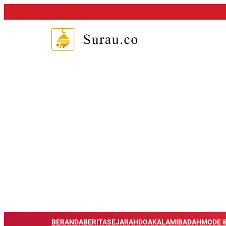
BERANDA
BERITA
SEJARAH
DOA
KALAM
IBADAH
MODE &