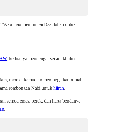
” “Aku mau menjumpai Rasulullah untuk
 SAW
, keduanya mendengar secara khidmat
-diam, mereka kemudian meninggalkan rumah,
rsama rombongan Nabi untuk
hijrah
.
an semua emas, perak, dan harta bendanya
rah
.