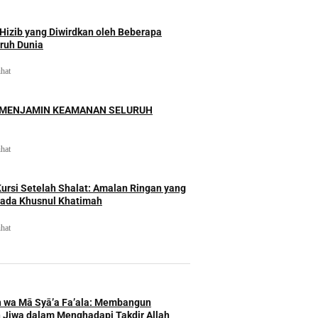
izib yang Diwirdkan oleh Beberapa
uruh Dunia
ihat
 MENJAMIN KEAMANAN SELURUH
ihat
rsi Setelah Shalat: Amalan Ringan yang
ada Khusnul Khatimah
ihat
h wa Mā Syā’a Fa’ala: Membangun
 Jiwa dalam Menghadapi Takdir Allah