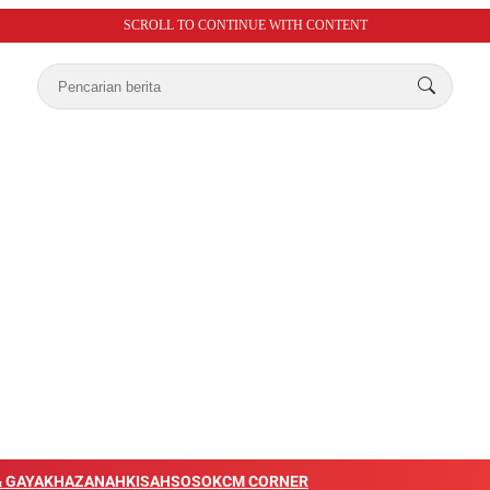
SCROLL TO CONTINUE WITH CONTENT
 GAYA
KHAZANAH
KISAH
SOSOK
CM CORNER