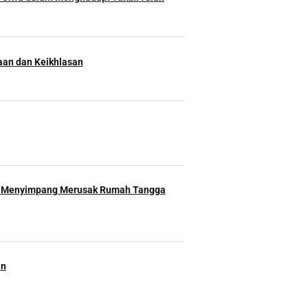
an dan Keikhlasan
 Menyimpang Merusak Rumah Tangga
an