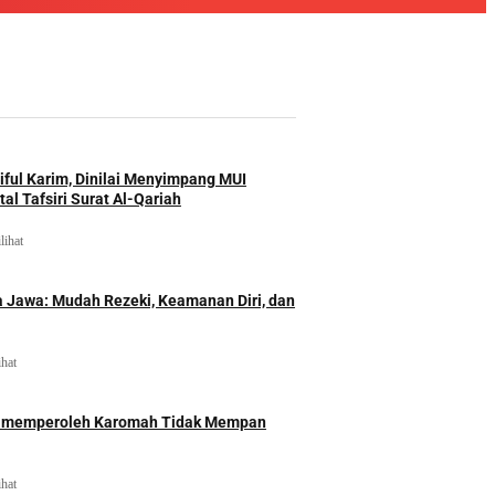
iful Karim, Dinilai Menyimpang MUI
al Tafsiri Surat Al-Qariah
lihat
 Jawa: Mudah Rezeki, Keamanan Diri, dan
ihat
id memperoleh Karomah Tidak Mempan
ihat