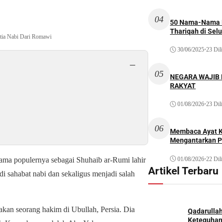
04
50 Nama-Nama H
Thariqah di Sel
etia Nabi Dari Romawi
30/06/2025
•
23 Dil
−
05
NEGARA WAJIB
RAKYAT
01/08/2026
•
23 Dil
06
Membaca Ayat Ku
Mengantarkan P
01/08/2026
•
22 Dil
ama populernya sebagai Shuhaib ar-Rumi lahir
Artikel Terbaru
 sahabat nabi dan sekaligus menjadi salah
kan seorang hakim di Ubullah, Persia. Dia
Qadarulla
Keteguhan