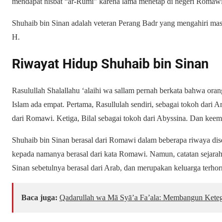
mendapat nisbat “ar-Rumi” karena lama menetap di negeri Romaw
Shuhaib bin Sinan adalah veteran Perang Badr yang mengahiri ma
H.
Riwayat Hidup Shuhaib bin Sinan
Rasulullah Shalallahu ‘alaihi wa sallam pernah berkata bahwa or
Islam ada empat. Pertama, Rasullulah sendiri, sebagai tokoh dari 
dari Romawi. Ketiga, Bilal sebagai tokoh dari Abyssina. Dan keempa
Shuhaib bin Sinan berasal dari Romawi dalam beberapa riwaya di
kepada namanya berasal dari kata Romawi. Namun, catatan sejar
Sinan sebetulnya berasal dari Arab, dan merupakan keluarga terhor
Baca juga:
Qadarullah wa Mā Syā’a Fa’ala: Membangun Keteg