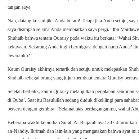
tangan saya.
Nah, datang ke sini jika Anda berani! Tetapi jika Anda setuju, s
saya disimpan selama Anda membiarkan saya pergi. “Ibn Mardawe
Shuhaib bahwa tentara Quraisy pada waktu itu berkata: ‘Wahai Sh
kekayaan. Sekarang Anda ingin bermigrasi dengan harta Anda? Itu
tawaranku?”
Kaum Quraisy akhirnya tertarik dan setuju untuk melepaskan Shu
Shuhaib sebagai orang yang jujur ​​membuat tentara Quraisy perca
Setelah berbalik, kaum Quraisy melanjutkan perjalanan sendirian 
di Quba’. Saat itu Rasulullah sedang duduk dikelilingi para saha
berseru dengan gembira: “Selamat atas perdaganganmu, wahai Abu
Beberapa waktu kemudian Surah Al-Baqarah ayat 207 diturunkan
an-Nahdiy, Ikrimah dan lain-lain yang mengatakan bahwa ayat ini 