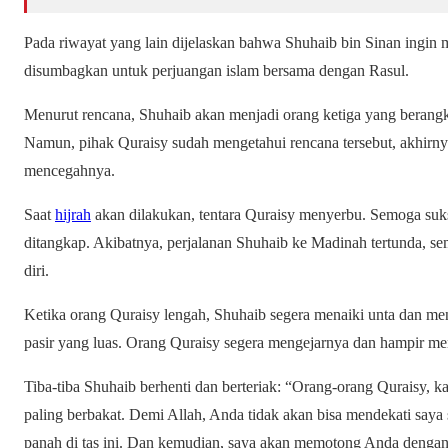
Pada riwayat yang lain dijelaskan bahwa Shuhaib bin Sinan ingin
disumbagkan untuk perjuangan islam bersama dengan Rasul.
Menurut rencana, Shuhaib akan menjadi orang ketiga yang berang
Namun, pihak Quraisy sudah mengetahui rencana tersebut, akhirn
mencegahnya.
Saat
hijrah
akan dilakukan, tentara Quraisy menyerbu. Semoga suk
ditangkap. Akibatnya, perjalanan Shuhaib ke Madinah tertunda, sem
diri.
Ketika orang Quraisy lengah, Shuhaib segera menaiki unta dan m
pasir yang luas. Orang Quraisy segera mengejarnya dan hampir m
Tiba-tiba Shuhaib berhenti dan berteriak: “Orang-orang Quraisy, k
paling berbakat. Demi Allah, Anda tidak akan bisa mendekati sa
panah di tas ini. Dan kemudian, saya akan memotong Anda dengan 