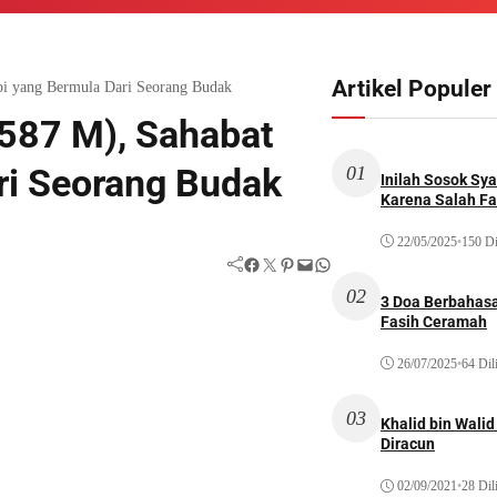
Artikel Populer
abi yang Bermula Dari Seorang Budak
(587 M), Sahabat
ri Seorang Budak
01
Inilah Sosok Sya
Karena Salah Fat
22/05/2025
•
150 Di
Facebook
Twitter
Pinterest
Mail
WhatsApp
02
3 Doa Berbahasa
Fasih Ceramah
26/07/2025
•
64 Dil
03
Khalid bin Wal
Diracun
02/09/2021
•
28 Dil