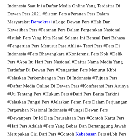
Indonesia Saat Ini #Daftar Media Online Yang Terdaftar Di
Dewan Pers 2021 #Sistem Pers #Peranan Pers Dalam
Masyarakat
Demokrasi
#Logo Dewan Pers #Hak Dan
Kewajiban Pers #Peranan Pers Dalam Pergerakan Nasional
#Istilah Pers Yang Kita Kenal Selama Ini Berasal Dari Bahasa
#Pengertian Pers Menurut Para Ahli #4 Teori Pers #Pers Di
Indonesia #Pers Bhayangkara #Konferensi Pers Kpk #Delik
Pers #Apa Itu Hari Pers Nasional #Daftar Nama Media Yang
Terdaftar Di Dewan Pers #Pengertian Pers Menurut Kbbi
#Jelaskan Perkembangan Pers Di Indonesia #Tujuan Pers
#Daftar Media Online Di Dewan Pers #Konferensi Pers Artinya
#Uu Tentang Pers #Hukum Pers #Dairi Pers Berita Terkini
#Jelaskan Fungsi Pers #Jelaskan Peran Pers Dalam Perjuangan
Pergerakan Nasional Indonesia #Fungsi Dewan Pers
#Dewanpers Or Id Data Perusahaan Pers #Contoh Kartu Pers
#Hari Pers Adalah #Pers Yang Bebas Dan Bertanggung Jawab
Merupakan Ciri Dari Pers #Contoh
Kebebasan
Pers #Lbh Pers