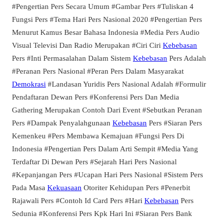
#Pengertian Pers Secara Umum #Gambar Pers #Tuliskan 4
Fungsi Pers #Tema Hari Pers Nasional 2020 #Pengertian Pers
Menurut Kamus Besar Bahasa Indonesia #Media Pers Audio
Visual Televisi Dan Radio Merupakan #Ciri Ciri
Kebebasan
Pers #Inti Permasalahan Dalam Sistem
Kebebasan
Pers Adalah
#Peranan Pers Nasional #Peran Pers Dalam Masyarakat
Demokrasi
#Landasan Yuridis Pers Nasional Adalah #Formulir
Pendaftaran Dewan Pers #Konferensi Pers Dan Media
Gathering Merupakan Contoh Dari Event #Sebutkan Peranan
Pers #Dampak Penyalahgunaan
Kebebasan
Pers #Siaran Pers
Kemenkeu #Pers Membawa Kemajuan #Fungsi Pers Di
Indonesia #Pengertian Pers Dalam Arti Sempit #Media Yang
Terdaftar Di Dewan Pers #Sejarah Hari Pers Nasional
#Kepanjangan Pers #Ucapan Hari Pers Nasional #Sistem Pers
Pada Masa
Kekuasaan
Otoriter Kehidupan Pers #Penerbit
Rajawali Pers #Contoh Id Card Pers #Hari
Kebebasan
Pers
Sedunia #Konferensi Pers Kpk Hari Ini #Siaran Pers Bank