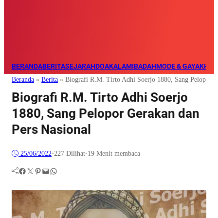
BERANDA
BERITA
SEJARAH
DOA
KALAM
IBADAH
MODE & GAYA
KHAZ
Beranda
»
Berita
»
Biografi R.M. Tirto Adhi Soerjo 1880, Sang Pelopor G
Biografi R.M. Tirto Adhi Soerjo
1880, Sang Pelopor Gerakan dan
Pers Nasional
25/06/2022
•
227
Dilihat
•
19 Menit membaca
Facebook
Twitter
Pinterest
Mail
WhatsApp