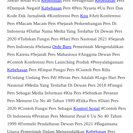
Jawab Sosial #Uu
Kebebasan
Pers #Pengertian
Kebebasan
Pers
#Dampak Negatif
Kebebasan
Pers #Pers Nyaeta #Uu Pers Dan
Kode Etik Jurnalistik #Konferensi Pers
Kpu
#Arti Konferensi
Pers #Macam Macam Pers #Sejarah Perkembangan Pers Di
Indonesia #Daftar Nama Media Yang Terdaftar Di Dewan Pers
2020 #Tuliskan Fungsi Pers #Hari Pers Nasional 2021 #Sejarah
Pers Indonesia #Selama
Orde Baru
Pemerintah Mengendalikan
Pers Karena #Sejarah Pers Mahasiswa #Anggota Dewan Pers
#Contoh Konferensi Pers Launching Produk #Penyalahgunaan
Kebebasan
Pers #Empat Fungsi Pers #Contoh Pers Rilis
#Undang Undang Pers Pdf #Peran Pers Adalah #Logo Hari Pers
Nasional #Media Yang Terdaftar Di Dewan Pers 2018 #Fungsi
Pers Sebagai Media Informasi #Kta Pers #Sebutkan Peranan
Pers Menurut Uu No 40 Tahun 1999 #Etika Pers #Dairi Pers
2020 #Contoh Fungsi Pers Sebagai
Kontrol Sosial
#Contoh Pers
Di Indonesia #Peranan Pers Menurut Pasal 6 Uu No 40 Tahun
1999 #Formulir Pendaftaran Dewan Pers 2021 #Bagaimana
Upaya Pemerintah Dalam Mengendalikan
Kebebasan
Pers