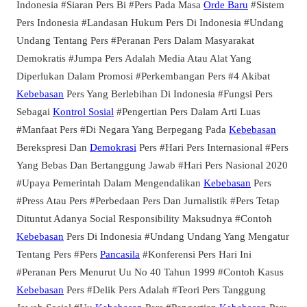
Indonesia #Siaran Pers Bi #Pers Pada Masa
Orde Baru
#Sistem
Pers Indonesia #Landasan Hukum Pers Di Indonesia #Undang
Undang Tentang Pers #Peranan Pers Dalam Masyarakat
Demokratis #Jumpa Pers Adalah Media Atau Alat Yang
Diperlukan Dalam Promosi #Perkembangan Pers #4 Akibat
Kebebasan
Pers Yang Berlebihan Di Indonesia #Fungsi Pers
Sebagai
Kontrol Sosial
#Pengertian Pers Dalam Arti Luas
#Manfaat Pers #Di Negara Yang Berpegang Pada
Kebebasan
Berekspresi Dan
Demokrasi
Pers #Hari Pers Internasional #Pers
Yang Bebas Dan Bertanggung Jawab #Hari Pers Nasional 2020
#Upaya Pemerintah Dalam Mengendalikan
Kebebasan
Pers
#Press Atau Pers #Perbedaan Pers Dan Jurnalistik #Pers Tetap
Dituntut Adanya Social Responsibility Maksudnya #Contoh
Kebebasan
Pers Di Indonesia #Undang Undang Yang Mengatur
Tentang Pers #Pers
Pancasila
#Konferensi Pers Hari Ini
#Peranan Pers Menurut Uu No 40 Tahun 1999 #Contoh Kasus
Kebebasan
Pers #Delik Pers Adalah #Teori Pers Tanggung