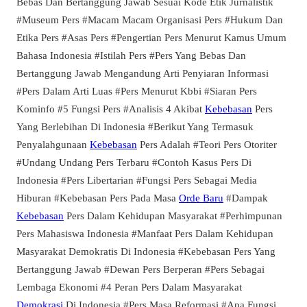
Bebas Dan Bertanggung Jawab Sesuai Kode Etik Jurnalistik
#Museum Pers #Macam Macam Organisasi Pers #Hukum Dan
Etika Pers #Asas Pers #Pengertian Pers Menurut Kamus Umum
Bahasa Indonesia #Istilah Pers #Pers Yang Bebas Dan
Bertanggung Jawab Mengandung Arti Penyiaran Informasi
#Pers Dalam Arti Luas #Pers Menurut Kbbi #Siaran Pers
Kominfo #5 Fungsi Pers #Analisis 4 Akibat
Kebebasan
Pers
Yang Berlebihan Di Indonesia #Berikut Yang Termasuk
Penyalahgunaan
Kebebasan
Pers Adalah #Teori Pers Otoriter
#Undang Undang Pers Terbaru #Contoh Kasus Pers Di
Indonesia #Pers Libertarian #Fungsi Pers Sebagai Media
Hiburan #Kebebasan Pers Pada Masa
Orde Baru
#Dampak
Kebebasan
Pers Dalam Kehidupan Masyarakat #Perhimpunan
Pers Mahasiswa Indonesia #Manfaat Pers Dalam Kehidupan
Masyarakat Demokratis Di Indonesia #Kebebasan Pers Yang
Bertanggung Jawab #Dewan Pers Berperan #Pers Sebagai
Lembaga Ekonomi #4 Peran Pers Dalam Masyarakat
Demokrasi
Di Indonesia #Pers Masa Reformasi #Apa Fungsi