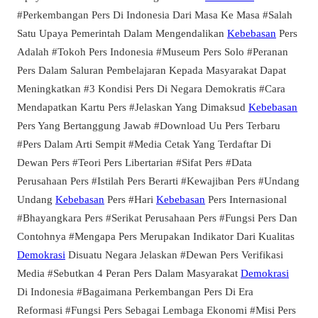
#Perkembangan Pers Di Indonesia Dari Masa Ke Masa #Salah
Satu Upaya Pemerintah Dalam Mengendalikan
Kebebasan
Pers
Adalah #Tokoh Pers Indonesia #Museum Pers Solo #Peranan
Pers Dalam Saluran Pembelajaran Kepada Masyarakat Dapat
Meningkatkan #3 Kondisi Pers Di Negara Demokratis #Cara
Mendapatkan Kartu Pers #Jelaskan Yang Dimaksud
Kebebasan
Pers Yang Bertanggung Jawab #Download Uu Pers Terbaru
#Pers Dalam Arti Sempit #Media Cetak Yang Terdaftar Di
Dewan Pers #Teori Pers Libertarian #Sifat Pers #Data
Perusahaan Pers #Istilah Pers Berarti #Kewajiban Pers #Undang
Undang
Kebebasan
Pers #Hari
Kebebasan
Pers Internasional
#Bhayangkara Pers #Serikat Perusahaan Pers #Fungsi Pers Dan
Contohnya #Mengapa Pers Merupakan Indikator Dari Kualitas
Demokrasi
Disuatu Negara Jelaskan #Dewan Pers Verifikasi
Media #Sebutkan 4 Peran Pers Dalam Masyarakat
Demokrasi
Di Indonesia #Bagaimana Perkembangan Pers Di Era
Reformasi #Fungsi Pers Sebagai Lembaga Ekonomi #Misi Pers