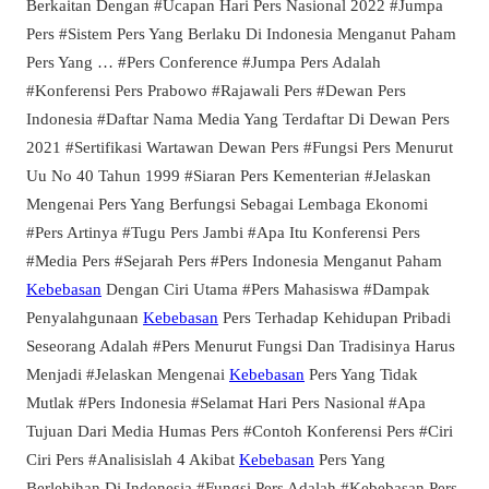
Berkaitan Dengan #Ucapan Hari Pers Nasional 2022 #Jumpa
Pers #Sistem Pers Yang Berlaku Di Indonesia Menganut Paham
Pers Yang … #Pers Conference #Jumpa Pers Adalah
#Konferensi Pers Prabowo #Rajawali Pers #Dewan Pers
Indonesia #Daftar Nama Media Yang Terdaftar Di Dewan Pers
2021 #Sertifikasi Wartawan Dewan Pers #Fungsi Pers Menurut
Uu No 40 Tahun 1999 #Siaran Pers Kementerian #Jelaskan
Mengenai Pers Yang Berfungsi Sebagai Lembaga Ekonomi
#Pers Artinya #Tugu Pers Jambi #Apa Itu Konferensi Pers
#Media Pers #Sejarah Pers #Pers Indonesia Menganut Paham
Kebebasan
Dengan Ciri Utama #Pers Mahasiswa #Dampak
Penyalahgunaan
Kebebasan
Pers Terhadap Kehidupan Pribadi
Seseorang Adalah #Pers Menurut Fungsi Dan Tradisinya Harus
Menjadi #Jelaskan Mengenai
Kebebasan
Pers Yang Tidak
Mutlak #Pers Indonesia #Selamat Hari Pers Nasional #Apa
Tujuan Dari Media Humas Pers #Contoh Konferensi Pers #Ciri
Ciri Pers #Analisislah 4 Akibat
Kebebasan
Pers Yang
Berlebihan Di Indonesia #Fungsi Pers Adalah #Kebebasan Pers