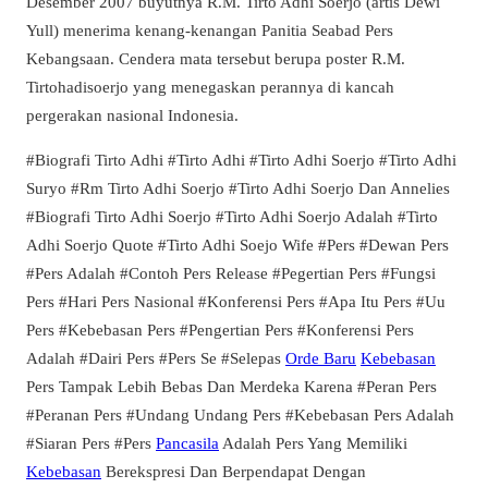
Desember 2007 buyutnya R.M. Tirto Adhi Soerjo (artis Dewi
Yull) menerima kenang-kenangan Panitia Seabad Pers
Kebangsaan. Cendera mata tersebut berupa poster R.M.
Tirtohadisoerjo yang menegaskan perannya di kancah
pergerakan nasional Indonesia.
#Biografi Tirto Adhi #Tirto Adhi #Tirto Adhi Soerjo #Tirto Adhi
Suryo #Rm Tirto Adhi Soerjo #Tirto Adhi Soerjo Dan Annelies
#Biografi Tirto Adhi Soerjo #Tirto Adhi Soerjo Adalah #Tirto
Adhi Soerjo Quote #Tirto Adhi Soejo Wife #Pers #Dewan Pers
#Pers Adalah #Contoh Pers Release #Pegertian Pers #Fungsi
Pers #Hari Pers Nasional #Konferensi Pers #Apa Itu Pers #Uu
Pers #Kebebasan Pers #Pengertian Pers #Konferensi Pers
Adalah #Dairi Pers #Pers Se #Selepas
Orde Baru
Kebebasan
Pers Tampak Lebih Bebas Dan Merdeka Karena #Peran Pers
#Peranan Pers #Undang Undang Pers #Kebebasan Pers Adalah
#Siaran Pers #Pers
Pancasila
Adalah Pers Yang Memiliki
Kebebasan
Berekspresi Dan Berpendapat Dengan