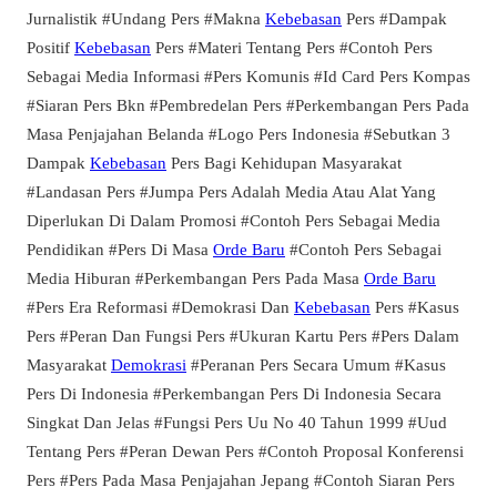
Jurnalistik #Undang Pers #Makna
Kebebasan
Pers #Dampak
Positif
Kebebasan
Pers #Materi Tentang Pers #Contoh Pers
Sebagai Media Informasi #Pers Komunis #Id Card Pers Kompas
#Siaran Pers Bkn #Pembredelan Pers #Perkembangan Pers Pada
Masa Penjajahan Belanda #Logo Pers Indonesia #Sebutkan 3
Dampak
Kebebasan
Pers Bagi Kehidupan Masyarakat
#Landasan Pers #Jumpa Pers Adalah Media Atau Alat Yang
Diperlukan Di Dalam Promosi #Contoh Pers Sebagai Media
Pendidikan #Pers Di Masa
Orde Baru
#Contoh Pers Sebagai
Media Hiburan #Perkembangan Pers Pada Masa
Orde Baru
#Pers Era Reformasi #Demokrasi Dan
Kebebasan
Pers #Kasus
Pers #Peran Dan Fungsi Pers #Ukuran Kartu Pers #Pers Dalam
Masyarakat
Demokrasi
#Peranan Pers Secara Umum #Kasus
Pers Di Indonesia #Perkembangan Pers Di Indonesia Secara
Singkat Dan Jelas #Fungsi Pers Uu No 40 Tahun 1999 #Uud
Tentang Pers #Peran Dewan Pers #Contoh Proposal Konferensi
Pers #Pers Pada Masa Penjajahan Jepang #Contoh Siaran Pers