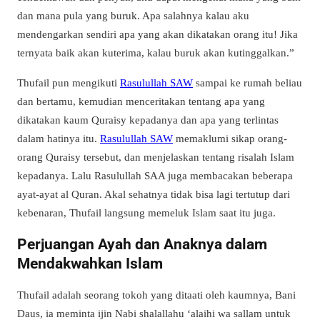
dan mana pula yang buruk. Apa salahnya kalau aku
mendengarkan sendiri apa yang akan dikatakan orang itu! Jika
ternyata baik akan kuterima, kalau buruk akan kutinggalkan.”
Thufail pun mengikuti
Rasulullah SAW
sampai ke rumah beliau
dan bertamu, kemudian menceritakan tentang apa yang
dikatakan kaum Quraisy kepadanya dan apa yang terlintas
dalam hatinya itu.
Rasulullah SAW
memaklumi sikap orang-
orang Quraisy tersebut, dan menjelaskan tentang risalah Islam
kepadanya. Lalu Rasulullah SAA juga membacakan beberapa
ayat-ayat al Quran. Akal sehatnya tidak bisa lagi tertutup dari
kebenaran, Thufail langsung memeluk Islam saat itu juga.
Perjuangan Ayah dan Anaknya dalam
Mendakwahkan Islam
Thufail adalah seorang tokoh yang ditaati oleh kaumnya, Bani
Daus, ia meminta ijin Nabi shalallahu ‘alaihi wa sallam untuk