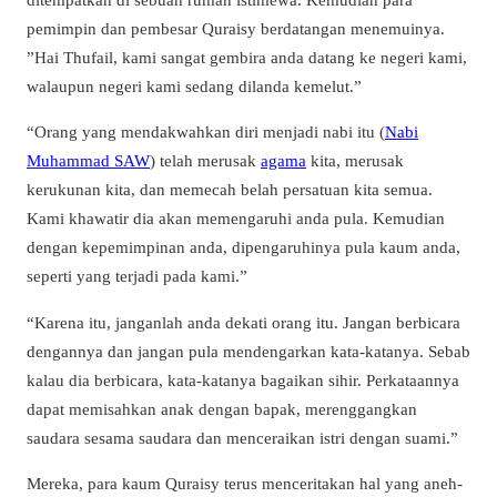
pemimpin dan pembesar Quraisy berdatangan menemuinya.
”Hai Thufail, kami sangat gembira anda datang ke negeri kami,
walaupun negeri kami sedang dilanda kemelut.”
“Orang yang mendakwahkan diri menjadi nabi itu (
Nabi
Muhammad SAW
) telah merusak
agama
kita, merusak
kerukunan kita, dan memecah belah persatuan kita semua.
Kami khawatir dia akan memengaruhi anda pula. Kemudian
dengan kepemimpinan anda, dipengaruhinya pula kaum anda,
seperti yang terjadi pada kami.”
“Karena itu, janganlah anda dekati orang itu. Jangan berbicara
dengannya dan jangan pula mendengarkan kata-katanya. Sebab
kalau dia berbicara, kata-katanya bagaikan sihir. Perkataannya
dapat memisahkan anak dengan bapak, merenggangkan
saudara sesama saudara dan menceraikan istri dengan suami.”
Mereka, para kaum Quraisy terus menceritakan hal yang aneh-