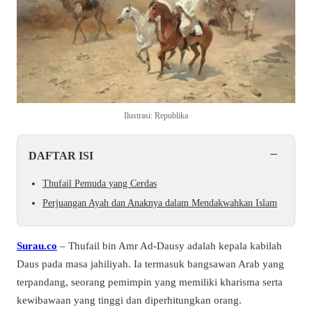
Ilustrasi: Republika
−
DAFTAR ISI
Thufail Pemuda yang Cerdas
Perjuangan Ayah dan Anaknya dalam Mendakwahkan Islam
Surau.co
– Thufail bin Amr Ad-Dausy adalah kepala kabilah
Daus pada masa jahiliyah. Ia termasuk bangsawan Arab yang
terpandang, seorang pemimpin yang memiliki kharisma serta
kewibawaan yang tinggi dan diperhitungkan orang.