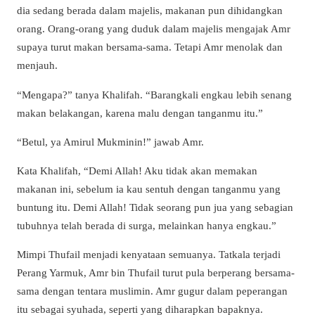
dia sedang berada dalam majelis, makanan pun dihidangkan
orang. Orang-orang yang duduk dalam majelis mengajak Amr
supaya turut makan bersama-sama. Tetapi Amr menolak dan
menjauh.
“Mengapa?” tanya Khalifah. “Barangkali engkau lebih senang
makan belakangan, karena malu dengan tanganmu itu.”
“Betul, ya Amirul Mukminin!” jawab Amr.
Kata Khalifah, “Demi Allah! Aku tidak akan memakan
makanan ini, sebelum ia kau sentuh dengan tanganmu yang
buntung itu. Demi Allah! Tidak seorang pun jua yang sebagian
tubuhnya telah berada di surga, melainkan hanya engkau.”
Mimpi Thufail menjadi kenyataan semuanya. Tatkala terjadi
Perang Yarmuk, Amr bin Thufail turut pula berperang bersama-
sama dengan tentara muslimin. Amr gugur dalam peperangan
itu sebagai syuhada, seperti yang diharapkan bapaknya.