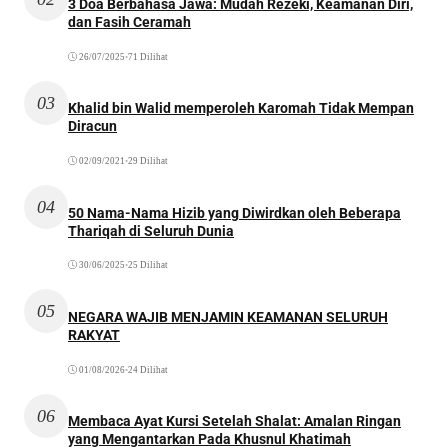
3 Doa Berbahasa Jawa: Mudah Rezeki, Keamanan Diri,
dan Fasih Ceramah
26/07/2025
•
71 Dilihat
03
Khalid bin Walid memperoleh Karomah Tidak Mempan
Diracun
02/09/2021
•
29 Dilihat
04
50 Nama-Nama Hizib yang Diwirdkan oleh Beberapa
Thariqah di Seluruh Dunia
30/06/2025
•
25 Dilihat
05
NEGARA WAJIB MENJAMIN KEAMANAN SELURUH
RAKYAT
01/08/2026
•
24 Dilihat
06
Membaca Ayat Kursi Setelah Shalat: Amalan Ringan
yang Mengantarkan Pada Khusnul Khatimah