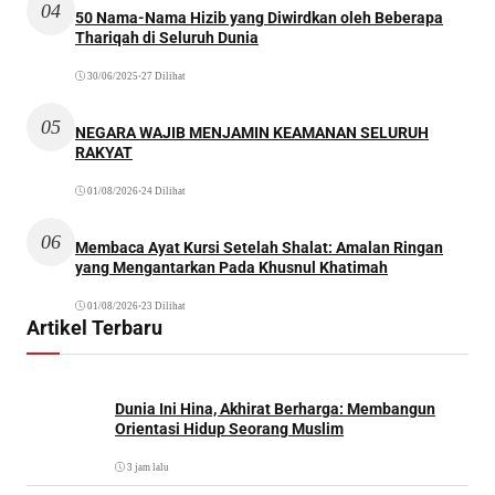
04
50 Nama-Nama Hizib yang Diwirdkan oleh Beberapa
Thariqah di Seluruh Dunia
30/06/2025
•
27 Dilihat
05
NEGARA WAJIB MENJAMIN KEAMANAN SELURUH
RAKYAT
01/08/2026
•
24 Dilihat
06
Membaca Ayat Kursi Setelah Shalat: Amalan Ringan
yang Mengantarkan Pada Khusnul Khatimah
01/08/2026
•
23 Dilihat
Artikel Terbaru
Dunia Ini Hina, Akhirat Berharga: Membangun
Orientasi Hidup Seorang Muslim
3 jam lalu