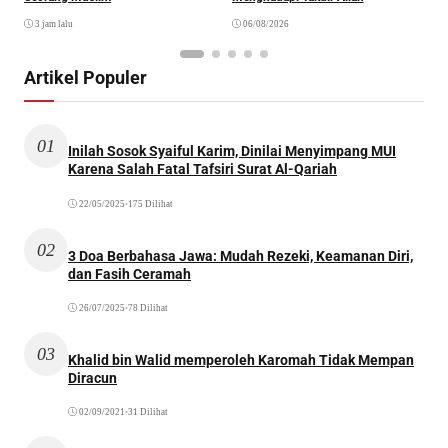
3 jam lalu
06/08/2026
Artikel Populer
01
Inilah Sosok Syaiful Karim, Dinilai Menyimpang MUI
Karena Salah Fatal Tafsiri Surat Al-Qariah
22/05/2025
•
175 Dilihat
02
3 Doa Berbahasa Jawa: Mudah Rezeki, Keamanan Diri,
dan Fasih Ceramah
26/07/2025
•
78 Dilihat
03
Khalid bin Walid memperoleh Karomah Tidak Mempan
Diracun
02/09/2021
•
31 Dilihat