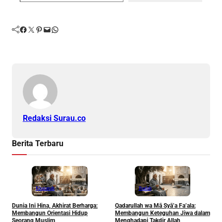
Facebook
Twitter
Pinterest
Mail
WhatsApp
Redaksi Surau.co
Berita Terbaru
Khazanah
Ibadah
Dunia Ini Hina, Akhirat Berharga:
Qadarullah wa Mā Syā’a Fa’ala:
K
Membangun Orientasi Hidup
Membangun Keteguhan Jiwa dalam
Seorang Muslim
Menghadapi Takdir Allah