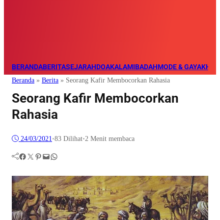
BERANDA
BERITA
SEJARAH
DOA
KALAM
IBADAH
MODE & GAYA
KHAZ
Beranda
»
Berita
»
Seorang Kafir Membocorkan Rahasia
Seorang Kafir Membocorkan
Rahasia
24/03/2021
•
83
Dilihat
•
2 Menit membaca
Facebook
Twitter
Pinterest
Mail
WhatsApp