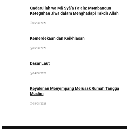
Qadarullah wa Mā Syā’a Fa’ala: Membangun
Keteguhan Jiwa dalam Menghadapi Takdir Allah
06/08/2026
Kemerdekaan dan Keikhlasan
06/08/2026
Dasar Laut
04/08/2026
Keyakinan Menyimpang Merusak Rumah Tangga
Muslim
03/08/2026