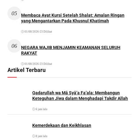
05
Membaca Ayat Kursi Setelah Shalat: Amalan Ringan
yang Mengantarkan Pada Khusnul Khatimah
01/08/2026
•
23 Dilihat
06
NEGARA WAJIB MENJAMIN KEAMANAN SELURUH
RAKYAT
01/08/2026
•
23 Dilihat
Artikel Terbaru
Qadarullah wa Mā Syā’a Fa’ala: Membangun
Keteguhan Jiwa dalam Menghadapi Takdir Allah
6 jam lalu
Kemerdekaan dan Keikhlasan
8 jam lalu