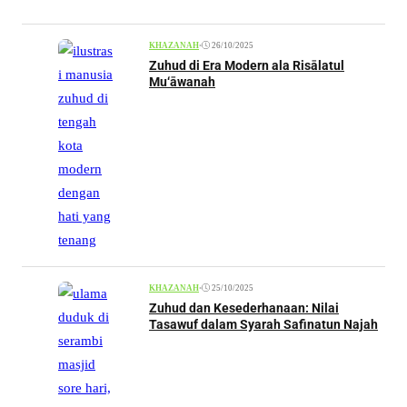
•
26/10/2025
KHAZANAH
Zuhud di Era Modern ala Risālatul
Mu‘āwanah
•
25/10/2025
KHAZANAH
Zuhud dan Kesederhanaan: Nilai
Tasawuf dalam Syarah Safinatun Najah