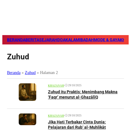
BERANDA
BERITA
SEJARAH
DOA
KALAM
IBADAH
MODE & GAYA
KHAZ
Zuhud
Beranda
»
Zuhud
»
Halaman 2
•
29/10/2025
KHAZANAH
Zuhud itu Praktis: Menimbang Makna
‘Faqr’ menurut al-GhazālīQ
•
29/10/2025
KHAZANAH
Jika Hati Terbakar Cinta Dunia:
Pelajaran dari Rub‘ al-Muhlikāt