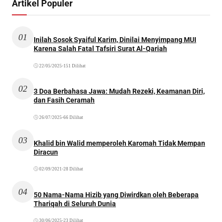
Artikel Populer
01
Inilah Sosok Syaiful Karim, Dinilai Menyimpang MUI
Karena Salah Fatal Tafsiri Surat Al-Qariah
22/05/2025
•
151 Dilihat
02
3 Doa Berbahasa Jawa: Mudah Rezeki, Keamanan Diri,
dan Fasih Ceramah
26/07/2025
•
66 Dilihat
03
Khalid bin Walid memperoleh Karomah Tidak Mempan
Diracun
02/09/2021
•
28 Dilihat
04
50 Nama-Nama Hizib yang Diwirdkan oleh Beberapa
Thariqah di Seluruh Dunia
30/06/2025
•
23 Dilihat