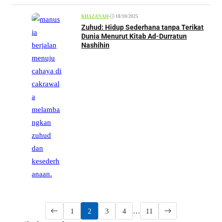
•
18/10/2025
KHAZANAH
Zuhud: Hidup Sederhana tanpa Terikat
Dunia Menurut Kitab Ad-Durratun
Nashihin
1
2
3
4
…
11