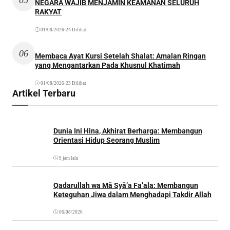
NEGARA WAJIB MENJAMIN KEAMANAN SELURUH
RAKYAT
01/08/2026
•
24 Dilihat
06
Membaca Ayat Kursi Setelah Shalat: Amalan Ringan
yang Mengantarkan Pada Khusnul Khatimah
01/08/2026
•
23 Dilihat
Artikel Terbaru
Dunia Ini Hina, Akhirat Berharga: Membangun
Orientasi Hidup Seorang Muslim
9 jam lalu
Qadarullah wa Mā Syā’a Fa’ala: Membangun
Keteguhan Jiwa dalam Menghadapi Takdir Allah
06/08/2026