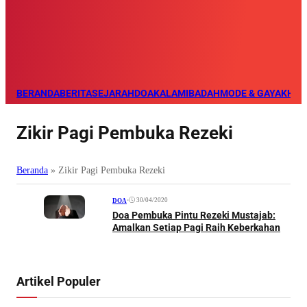
BERANDA
BERITA
SEJARAH
DOA
KALAM
IBADAH
MODE & GAYA
KHAZ
Zikir Pagi Pembuka Rezeki
Beranda
»
Zikir Pagi Pembuka Rezeki
•
30/04/2020
DOA
Doa Pembuka Pintu Rezeki Mustajab:
Amalkan Setiap Pagi Raih Keberkahan
Artikel Populer