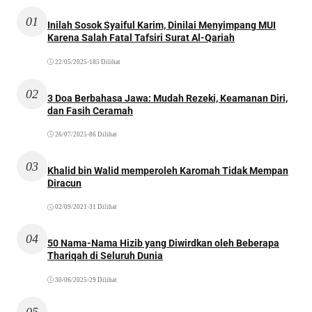
01
Inilah Sosok Syaiful Karim, Dinilai Menyimpang MUI
Karena Salah Fatal Tafsiri Surat Al-Qariah
22/05/2025
•
185 Dilihat
02
3 Doa Berbahasa Jawa: Mudah Rezeki, Keamanan Diri,
dan Fasih Ceramah
26/07/2025
•
86 Dilihat
03
Khalid bin Walid memperoleh Karomah Tidak Mempan
Diracun
02/09/2021
•
31 Dilihat
04
50 Nama-Nama Hizib yang Diwirdkan oleh Beberapa
Thariqah di Seluruh Dunia
30/06/2025
•
29 Dilihat
05