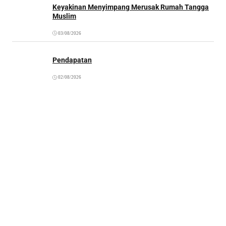
Keyakinan Menyimpang Merusak Rumah Tangga
Muslim
03/08/2026
Pendapatan
02/08/2026