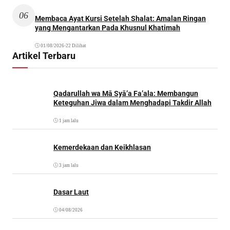
06
Membaca Ayat Kursi Setelah Shalat: Amalan Ringan
yang Mengantarkan Pada Khusnul Khatimah
01/08/2026
•
22 Dilihat
Artikel Terbaru
Qadarullah wa Mā Syā’a Fa’ala: Membangun
Keteguhan Jiwa dalam Menghadapi Takdir Allah
1 jam lalu
Kemerdekaan dan Keikhlasan
3 jam lalu
Dasar Laut
04/08/2026