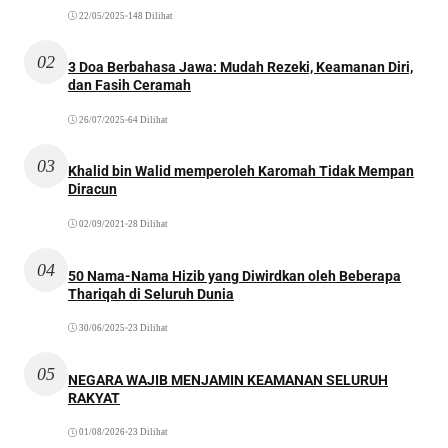
22/05/2025
•
148 Dilihat
02
3 Doa Berbahasa Jawa: Mudah Rezeki, Keamanan Diri,
dan Fasih Ceramah
26/07/2025
•
64 Dilihat
03
Khalid bin Walid memperoleh Karomah Tidak Mempan
Diracun
02/09/2021
•
28 Dilihat
04
50 Nama-Nama Hizib yang Diwirdkan oleh Beberapa
Thariqah di Seluruh Dunia
30/06/2025
•
23 Dilihat
05
NEGARA WAJIB MENJAMIN KEAMANAN SELURUH
RAKYAT
01/08/2026
•
23 Dilihat