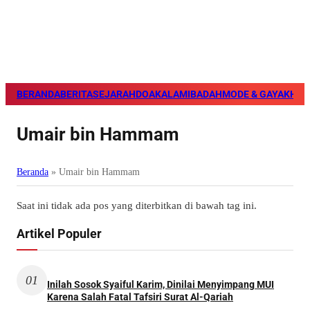
BERANDA
BERITA
SEJARAH
DOA
KALAM
IBADAH
MODE & GAYA
KHAZ
Umair bin Hammam
Beranda
»
Umair bin Hammam
Saat ini tidak ada pos yang diterbitkan di bawah tag ini.
Artikel Populer
01
Inilah Sosok Syaiful Karim, Dinilai Menyimpang MUI
Karena Salah Fatal Tafsiri Surat Al-Qariah