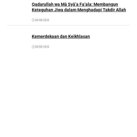
Qadarullah wa Mā Syā’a Fa’ala: Membangun
Keteguhan Jiwa dalam Menghadapi Takdir Allah
06/08/2026
Kemerdekaan dan Keikhlasan
06/08/2026