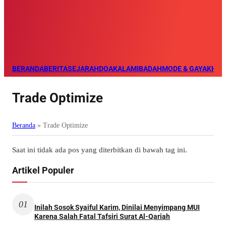
BERANDA
BERITA
SEJARAH
DOA
KALAM
IBADAH
MODE & GAYA
KHAZ
Trade Optimize
Beranda
»
Trade Optimize
Saat ini tidak ada pos yang diterbitkan di bawah tag ini.
Artikel Populer
01
Inilah Sosok Syaiful Karim, Dinilai Menyimpang MUI
Karena Salah Fatal Tafsiri Surat Al-Qariah