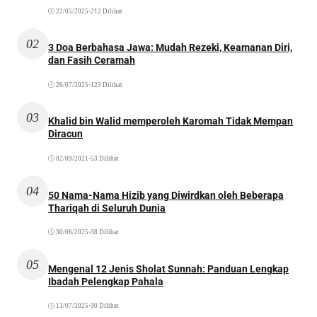
22/05/2025
•
212 Dilihat
02
3 Doa Berbahasa Jawa: Mudah Rezeki, Keamanan Diri,
dan Fasih Ceramah
26/07/2025
•
123 Dilihat
03
Khalid bin Walid memperoleh Karomah Tidak Mempan
Diracun
02/09/2021
•
53 Dilihat
04
50 Nama-Nama Hizib yang Diwirdkan oleh Beberapa
Thariqah di Seluruh Dunia
30/06/2025
•
38 Dilihat
05
Mengenal 12 Jenis Sholat Sunnah: Panduan Lengkap
Ibadah Pelengkap Pahala
13/07/2025
•
30 Dilihat