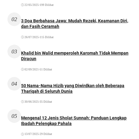
22/05/2025
•
199 Dilihat
02
3 Doa Berbahasa Jawa: Mudah Rezeki, Keamanan Diri,
dan Fasih Ceramah
26/07/2025
•
115 Dilihat
03
Khalid bin Walid memperoleh Karomah Tidak Mempan
Diracun
02/09/2021
•
51 Dilihat
04
50 Nama-Nama Hizib yang Diwirdkan oleh Beberapa
Thariqah di Seluruh Dunia
30/06/2025
•
35 Dilihat
05
Mengenal 12 Jenis Sholat Sunnah: Panduan Lengkap
Ibadah Pelengkap Pahala
13/07/2025
•
29 Dilihat