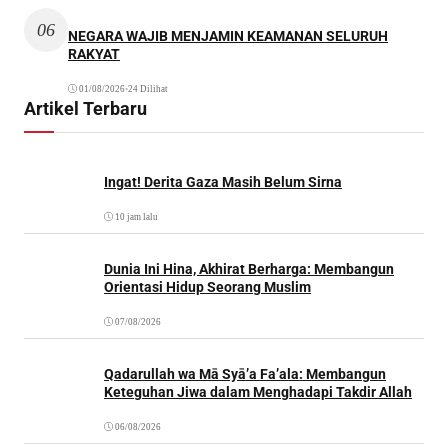
06
NEGARA WAJIB MENJAMIN KEAMANAN SELURUH
RAKYAT
01/08/2026
•
24 Dilihat
Artikel Terbaru
Ingat! Derita Gaza Masih Belum Sirna
10 jam lalu
Dunia Ini Hina, Akhirat Berharga: Membangun
Orientasi Hidup Seorang Muslim
07/08/2026
Qadarullah wa Mā Syā’a Fa’ala: Membangun
Keteguhan Jiwa dalam Menghadapi Takdir Allah
06/08/2026