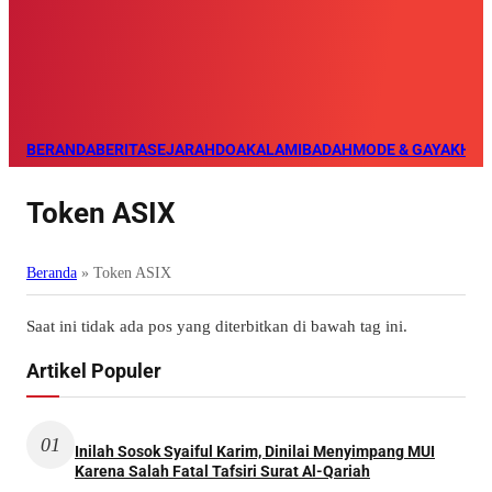
BERANDA
BERITA
SEJARAH
DOA
KALAM
IBADAH
MODE & GAYA
KHAZ
Token ASIX
Beranda
»
Token ASIX
Saat ini tidak ada pos yang diterbitkan di bawah tag ini.
Artikel Populer
01
Inilah Sosok Syaiful Karim, Dinilai Menyimpang MUI
Karena Salah Fatal Tafsiri Surat Al-Qariah