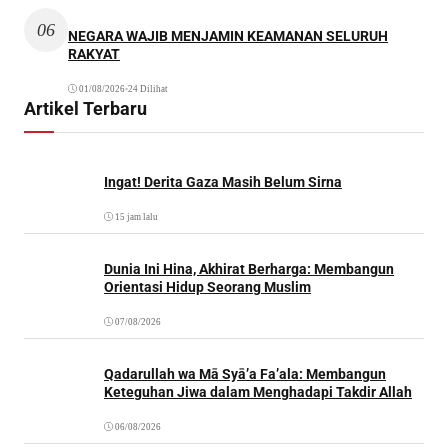
06
NEGARA WAJIB MENJAMIN KEAMANAN SELURUH
RAKYAT
01/08/2026
•
24 Dilihat
Artikel Terbaru
Ingat! Derita Gaza Masih Belum Sirna
15 jam lalu
Dunia Ini Hina, Akhirat Berharga: Membangun
Orientasi Hidup Seorang Muslim
07/08/2026
Qadarullah wa Mā Syā’a Fa’ala: Membangun
Keteguhan Jiwa dalam Menghadapi Takdir Allah
06/08/2026