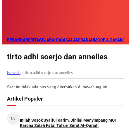
BERANDA
BERITA
SEJARAH
DOA
KALAM
IBADAH
MODE & GAYA
KHAZ
tirto adhi soerjo dan annelies
Beranda
»
tirto adhi soerjo dan annelies
Saat ini tidak ada pos yang diterbitkan di bawah tag ini.
Artikel Populer
01
Inilah Sosok Syaiful Karim, Dinilai Menyimpang MUI
Karena Salah Fatal Tafsiri Surat Al-Qariah