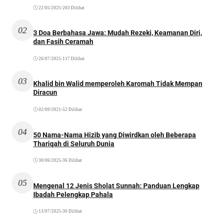
22/05/2025
•
203 Dilihat
02
3 Doa Berbahasa Jawa: Mudah Rezeki, Keamanan Diri,
dan Fasih Ceramah
26/07/2025
•
117 Dilihat
03
Khalid bin Walid memperoleh Karomah Tidak Mempan
Diracun
02/09/2021
•
52 Dilihat
04
50 Nama-Nama Hizib yang Diwirdkan oleh Beberapa
Thariqah di Seluruh Dunia
30/06/2025
•
36 Dilihat
05
Mengenal 12 Jenis Sholat Sunnah: Panduan Lengkap
Ibadah Pelengkap Pahala
13/07/2025
•
30 Dilihat