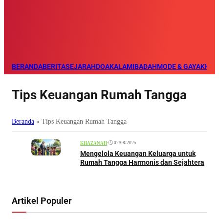
BERANDA
BERITA
SEJARAH
DOA
KALAM
IBADAH
MODE & GAYA
KHAZ
Tips Keuangan Rumah Tangga
Beranda
»
Tips Keuangan Rumah Tangga
•
02/08/2025
KHAZANAH
Mengelola Keuangan Keluarga untuk
Rumah Tangga Harmonis dan Sejahtera
Artikel Populer