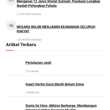
Mengenal 12 Jenis Sholat Sunnah: Panduan Lengkap
Ibadah Pelengkap Pahala
13/07/2025
•
35 Dilihat
06
NEGARA WAJIB MENJAMIN KEAMANAN SELURUH
RAKYAT
01/08/2026
•
26 Dilihat
Artikel Terbaru
Perjalanan Jauh
16 jam lalu
Ingat! Derita Gaza Masih Belum Sirna
08/08/2026
Dunia Ini Hina, Akhirat Berharga: Membangun
Orientasi Hidup Seorang Muslim