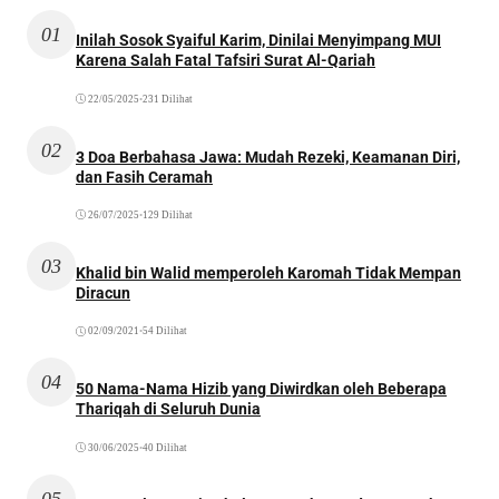
01
Inilah Sosok Syaiful Karim, Dinilai Menyimpang MUI
Karena Salah Fatal Tafsiri Surat Al-Qariah
22/05/2025
•
231 Dilihat
02
3 Doa Berbahasa Jawa: Mudah Rezeki, Keamanan Diri,
dan Fasih Ceramah
26/07/2025
•
129 Dilihat
03
Khalid bin Walid memperoleh Karomah Tidak Mempan
Diracun
02/09/2021
•
54 Dilihat
04
50 Nama-Nama Hizib yang Diwirdkan oleh Beberapa
Thariqah di Seluruh Dunia
30/06/2025
•
40 Dilihat
05