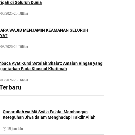
iqah di Seluruh Dunia
/06/2025
•
25 Dilihat
ARA WAJIB MENJAMIN KEAMANAN SELURUH
YAT
/08/2026
•
24 Dilihat
baca Ayat Kursi Setelah Shalat: Amalan Ringan yang
gantarkan Pada Khusnul Khatimah
/08/2026
•
23 Dilihat
 Terbaru
Qadarullah wa Mā Syā’a Fa’ala: Membangun
Keteguhan Jiwa dalam Menghadapi Takdir Allah
19 jam lalu