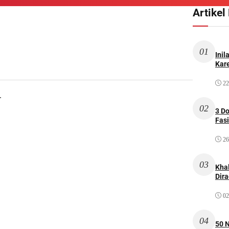
Artikel
01
Inil
Kare
22
.
02
3 D
Fas
26
03
Kha
Dir
02
04
50 