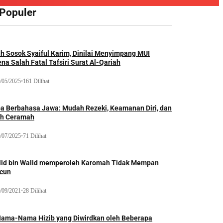
 Populer
ah Sosok Syaiful Karim, Dinilai Menyimpang MUI
na Salah Fatal Tafsiri Surat Al-Qariah
/05/2025
•
161 Dilihat
oa Berbahasa Jawa: Mudah Rezeki, Keamanan Diri, dan
ih Ceramah
/07/2025
•
71 Dilihat
lid bin Walid memperoleh Karomah Tidak Mempan
acun
/09/2021
•
28 Dilihat
Nama-Nama Hizib yang Diwirdkan oleh Beberapa