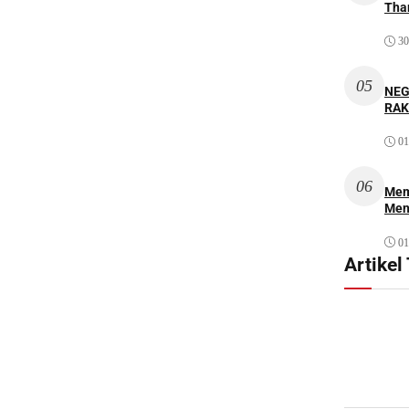
Thar
30
05
NEG
RAK
01
06
Mem
Men
01
Artikel