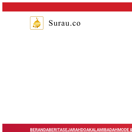
BERANDA
BERITA
SEJARAH
DOA
KALAM
IBADAH
MODE &