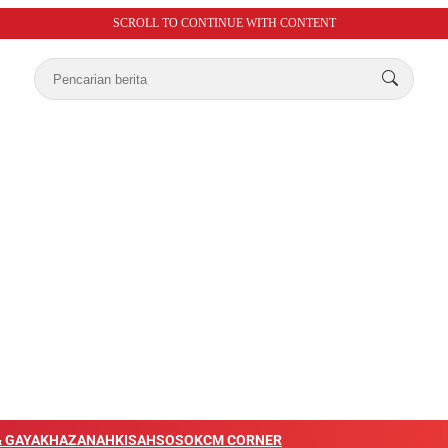
SCROLL TO CONTINUE WITH CONTENT
 GAYA
KHAZANAH
KISAH
SOSOK
CM CORNER