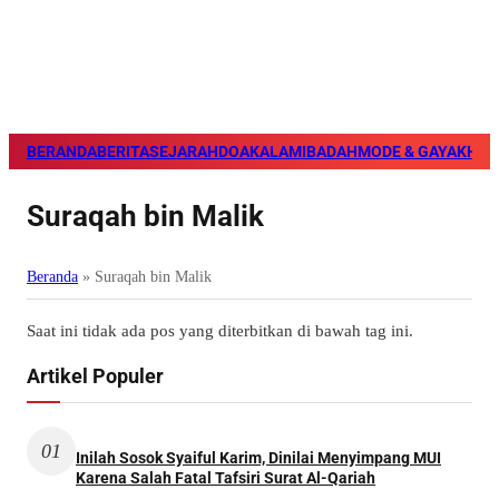
BERANDA
BERITA
SEJARAH
DOA
KALAM
IBADAH
MODE & GAYA
KHAZ
Suraqah bin Malik
Beranda
»
Suraqah bin Malik
Saat ini tidak ada pos yang diterbitkan di bawah tag ini.
Artikel Populer
01
Inilah Sosok Syaiful Karim, Dinilai Menyimpang MUI
Karena Salah Fatal Tafsiri Surat Al-Qariah