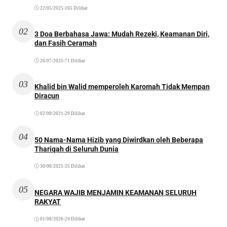
22/05/2025
•
165 Dilihat
02
3 Doa Berbahasa Jawa: Mudah Rezeki, Keamanan Diri,
dan Fasih Ceramah
26/07/2025
•
71 Dilihat
03
Khalid bin Walid memperoleh Karomah Tidak Mempan
Diracun
02/09/2021
•
29 Dilihat
04
50 Nama-Nama Hizib yang Diwirdkan oleh Beberapa
Thariqah di Seluruh Dunia
30/06/2025
•
25 Dilihat
05
NEGARA WAJIB MENJAMIN KEAMANAN SELURUH
RAKYAT
01/08/2026
•
24 Dilihat