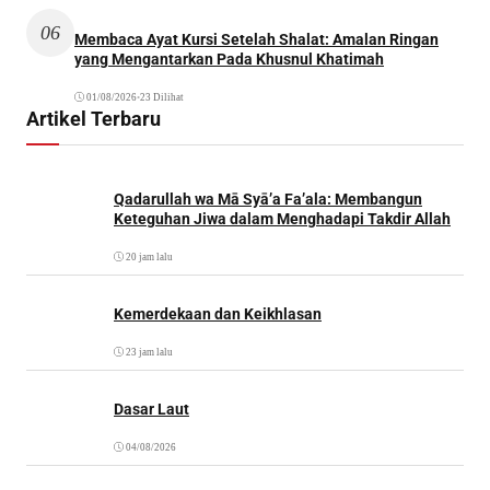
06
Membaca Ayat Kursi Setelah Shalat: Amalan Ringan
yang Mengantarkan Pada Khusnul Khatimah
01/08/2026
•
23 Dilihat
Artikel Terbaru
Qadarullah wa Mā Syā’a Fa’ala: Membangun
Keteguhan Jiwa dalam Menghadapi Takdir Allah
20 jam lalu
Kemerdekaan dan Keikhlasan
23 jam lalu
Dasar Laut
04/08/2026