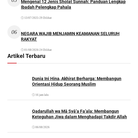
Mengenal 12 Jenis Sholat Sunnah: Panduan Lengkap
Ibadah Pelengkap Pahala
13/07/2025
•
29 Dilihat
06
NEGARA WAJIB MENJAMIN KEAMANAN SELURUH
RAKYAT
01/08/2026
•
24 Dilihat
Artikel Terbaru
Dunia Ini Hina, Akhirat Berharga: Membangun
Orientasi Hidup Seorang Muslim
16 jam lalu
Qadarullah wa Mā Syā’a Fa’ala: Membangun
Keteguhan Jiwa dalam Menghadapi Takdir Allah
06/08/2026