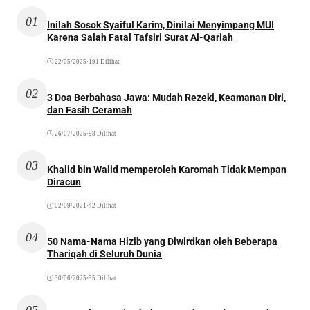
01
Inilah Sosok Syaiful Karim, Dinilai Menyimpang MUI
Karena Salah Fatal Tafsiri Surat Al-Qariah
22/05/2025
•
191 Dilihat
02
3 Doa Berbahasa Jawa: Mudah Rezeki, Keamanan Diri,
dan Fasih Ceramah
26/07/2025
•
98 Dilihat
03
Khalid bin Walid memperoleh Karomah Tidak Mempan
Diracun
02/09/2021
•
42 Dilihat
04
50 Nama-Nama Hizib yang Diwirdkan oleh Beberapa
Thariqah di Seluruh Dunia
30/06/2025
•
35 Dilihat
05