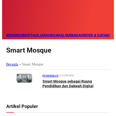
BERANDA
BERITA
SEJARAH
DOA
KALAM
IBADAH
MODE & GAYA
KHAZ
Smart Mosque
Beranda
»
Smart Mosque
•
12/09/2025
PENDIDIKAN
Smart Mosque sebagai Ruang
Pendidikan dan Dakwah Digital
Artikel Populer