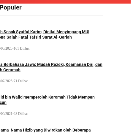
 Populer
ah Sosok Syaiful Karim, Dinilai Menyimpang MUI
na Salah Fatal Tafsiri Surat Al-Qariah
/05/2025
•
161 Dilihat
oa Berbahasa Jawa: Mudah Rezeki, Keamanan Diri, dan
ih Ceramah
/07/2025
•
71 Dilihat
lid bin Walid memperoleh Karomah Tidak Mempan
acun
/09/2021
•
28 Dilihat
Nama-Nama Hizib yang Diwirdkan oleh Beberapa