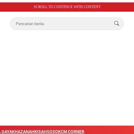
SCROLL TO CONTINUE WITH CONTENT
 GAYA
KHAZANAH
KISAH
SOSOK
CM CORNER