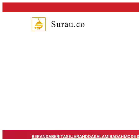
BERANDA
BERITA
SEJARAH
DOA
KALAM
IBADAH
MODE &