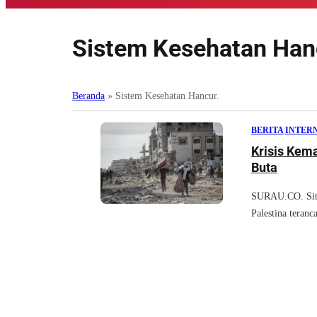
Sistem Kesehatan Han
Beranda
»
Sistem Kesehatan Hancur.
BERITA
|
INTER
Krisis Kem
Buta
SURAU.CO. Situ
Palestina teran