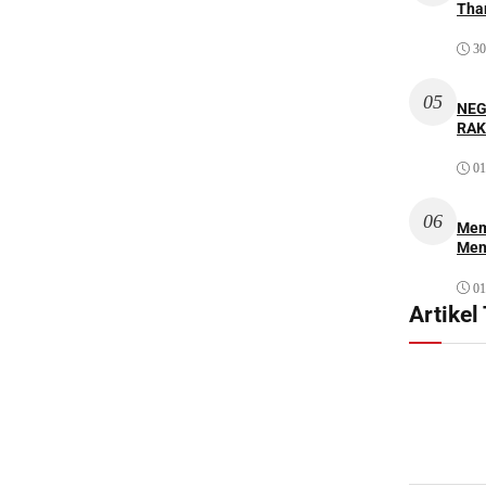
Thar
30
05
NEG
RAK
01
06
Mem
Men
01
Artikel