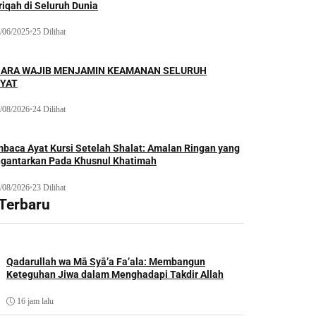
iqah di Seluruh Dunia
/06/2025
•
25 Dilihat
ARA WAJIB MENJAMIN KEAMANAN SELURUH
YAT
/08/2026
•
24 Dilihat
baca Ayat Kursi Setelah Shalat: Amalan Ringan yang
gantarkan Pada Khusnul Khatimah
/08/2026
•
23 Dilihat
 Terbaru
Qadarullah wa Mā Syā’a Fa’ala: Membangun
Keteguhan Jiwa dalam Menghadapi Takdir Allah
16 jam lalu