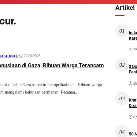
Artikel
cur.
01
Inil
Kare
22
•
28/08/2025
NASIONAL
02
anusiaan di Gaza, Ribuan Warga Terancam
3 D
Fas
26
asi di Jalur Gaza semakin memprihatinkan. Ribuan warga
cam mengalami kebutaan permanen. Pecahan...
03
Kha
Dir
02
04
50 