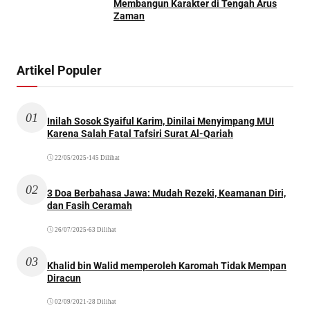
Membangun Karakter di Tengah Arus
Zaman
Artikel Populer
01
Inilah Sosok Syaiful Karim, Dinilai Menyimpang MUI
Karena Salah Fatal Tafsiri Surat Al-Qariah
22/05/2025
•
145 Dilihat
02
3 Doa Berbahasa Jawa: Mudah Rezeki, Keamanan Diri,
dan Fasih Ceramah
26/07/2025
•
63 Dilihat
03
Khalid bin Walid memperoleh Karomah Tidak Mempan
Diracun
02/09/2021
•
28 Dilihat