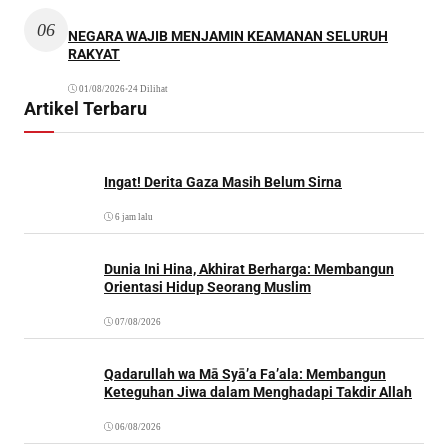
06
NEGARA WAJIB MENJAMIN KEAMANAN SELURUH
RAKYAT
01/08/2026
•
24 Dilihat
Artikel Terbaru
Ingat! Derita Gaza Masih Belum Sirna
6 jam lalu
Dunia Ini Hina, Akhirat Berharga: Membangun
Orientasi Hidup Seorang Muslim
07/08/2026
Qadarullah wa Mā Syā’a Fa’ala: Membangun
Keteguhan Jiwa dalam Menghadapi Takdir Allah
06/08/2026