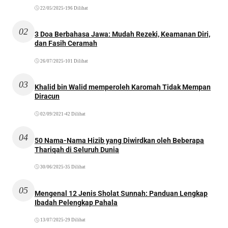
22/05/2025
•
196 Dilihat
02
3 Doa Berbahasa Jawa: Mudah Rezeki, Keamanan Diri,
dan Fasih Ceramah
26/07/2025
•
101 Dilihat
03
Khalid bin Walid memperoleh Karomah Tidak Mempan
Diracun
02/09/2021
•
42 Dilihat
04
50 Nama-Nama Hizib yang Diwirdkan oleh Beberapa
Thariqah di Seluruh Dunia
30/06/2025
•
35 Dilihat
05
Mengenal 12 Jenis Sholat Sunnah: Panduan Lengkap
Ibadah Pelengkap Pahala
13/07/2025
•
29 Dilihat