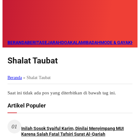
BERANDA
BERITA
SEJARAH
DOA
KALAM
IBADAH
MODE & GAYA
KHAZ
Shalat Taubat
Beranda
»
Shalat Taubat
Saat ini tidak ada pos yang diterbitkan di bawah tag ini.
Artikel Populer
01
Inilah Sosok Syaiful Karim, Dinilai Menyimpang MUI
Karena Salah Fatal Tafsiri Surat Al-Qariah