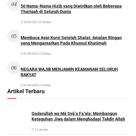
04
50 Nama-Nama Hizib yang Diwirdkan oleh Beberapa
Thariqah di Seluruh Dunia
30/06/2025
•
25 Dilihat
05
Membaca Ayat Kursi Setelah Shalat: Amalan Ringan
yang Mengantarkan Pada Khusnul Khatimah
01/08/2026
•
23 Dilihat
06
NEGARA WAJIB MENJAMIN KEAMANAN SELURUH
RAKYAT
01/08/2026
•
23 Dilihat
Artikel Terbaru
Qadarullah wa Mā Syā’a Fa’ala: Membangun
Keteguhan Jiwa dalam Menghadapi Takdir Allah
13 jam lalu