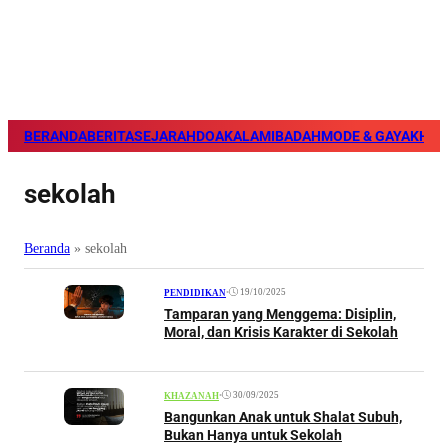
BERANDA
BERITA
SEJARAH
DOA
KALAM
IBADAH
MODE & GAYA
KHAZ
sekolah
Beranda
»
sekolah
•
19/10/2025
PENDIDIKAN
Tamparan yang Menggema: Disiplin,
Moral, dan Krisis Karakter di Sekolah
•
30/09/2025
KHAZANAH
Bangunkan Anak untuk Shalat Subuh,
Bukan Hanya untuk Sekolah