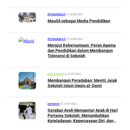
•
30/08/2025
PENDIDIKAN
Maulid sebagai Media Pendidikan
•
13/08/2025
PENDIDIKAN
Merajut Kebersamaan: Peran Agama
dan Pendidikan dalam Membangun
Toleransi di Sekolah
•
25/07/2025
KHAZANAH
Membangun Peradaban: Meniti Jejak
Sekolah Islam Uwais al-Qarni
•
14/07/2025
OPINION
Gerakan Ayah Mengantar Anak di Hari
Pertama Sekolah: Menumbuhkan
Keteladanan, Kepercayaan Diri, dan
Kedekatan Emosional