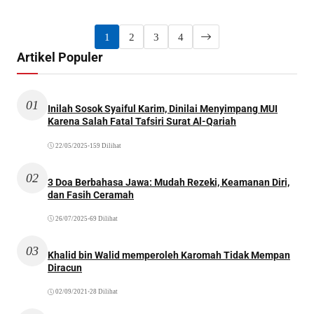
1
2
3
4
Artikel Populer
01
Inilah Sosok Syaiful Karim, Dinilai Menyimpang MUI
Karena Salah Fatal Tafsiri Surat Al-Qariah
22/05/2025
•
159 Dilihat
02
3 Doa Berbahasa Jawa: Mudah Rezeki, Keamanan Diri,
dan Fasih Ceramah
26/07/2025
•
69 Dilihat
03
Khalid bin Walid memperoleh Karomah Tidak Mempan
Diracun
02/09/2021
•
28 Dilihat