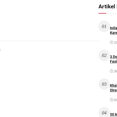
Artikel
01
Inil
Kare
22
.
02
3 D
Fas
26
03
Kha
Dir
02
04
50 