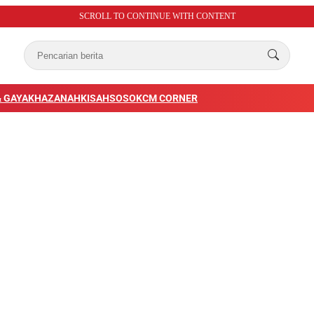
SCROLL TO CONTINUE WITH CONTENT
 GAYA
KHAZANAH
KISAH
SOSOK
CM CORNER