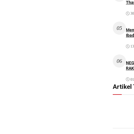
Thar
30
05
Men
Iba
13
06
NEG
RAK
01
Artikel