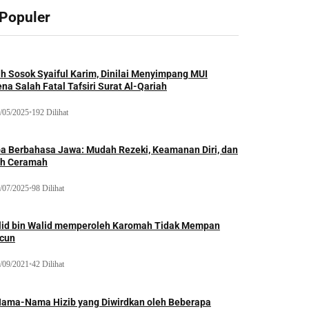
 Populer
ah Sosok Syaiful Karim, Dinilai Menyimpang MUI
na Salah Fatal Tafsiri Surat Al-Qariah
/05/2025
•
192 Dilihat
oa Berbahasa Jawa: Mudah Rezeki, Keamanan Diri, dan
ih Ceramah
/07/2025
•
98 Dilihat
lid bin Walid memperoleh Karomah Tidak Mempan
acun
/09/2021
•
42 Dilihat
Nama-Nama Hizib yang Diwirdkan oleh Beberapa