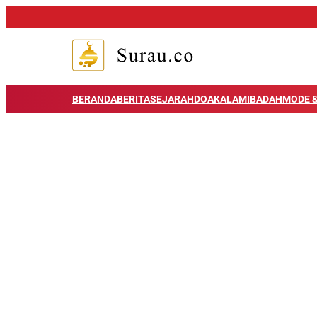
BERANDA
BERITA
SEJARAH
DOA
KALAM
IBADAH
MODE &