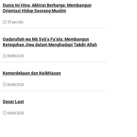
Dunia Ini Hina, Akhirat Berharga: Membangun
Orientasi Hidup Seorang Muslim
18 jam lalu
Qadarullah wa Mā Syā’a Fa’ala: Membangun
Keteguhan Jiwa dalam Menghadapi Takdir Allah
06/08/2026
Kemerdekaan dan Keikhlasan
06/08/2026
Dasar Laut
04/08/2026