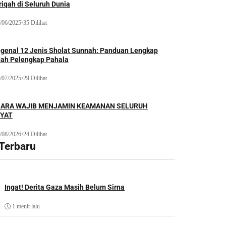
iqah di Seluruh Dunia
/06/2025
•
35 Dilihat
genal 12 Jenis Sholat Sunnah: Panduan Lengkap
dah Pelengkap Pahala
/07/2025
•
29 Dilihat
ARA WAJIB MENJAMIN KEAMANAN SELURUH
YAT
/08/2026
•
24 Dilihat
 Terbaru
Ingat! Derita Gaza Masih Belum Sirna
1 menit lalu