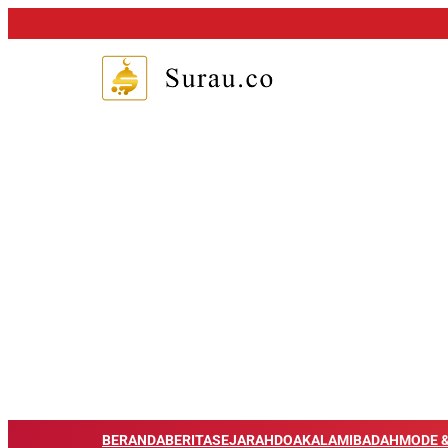
BERANDA
BERITA
SEJARAH
DOA
KALAM
IBADAH
MODE &