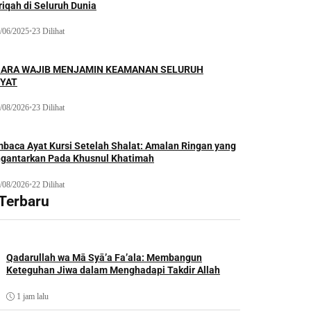
iqah di Seluruh Dunia
/06/2025
•
23 Dilihat
ARA WAJIB MENJAMIN KEAMANAN SELURUH
YAT
/08/2026
•
23 Dilihat
baca Ayat Kursi Setelah Shalat: Amalan Ringan yang
gantarkan Pada Khusnul Khatimah
/08/2026
•
22 Dilihat
 Terbaru
Qadarullah wa Mā Syā’a Fa’ala: Membangun
Keteguhan Jiwa dalam Menghadapi Takdir Allah
1 jam lalu