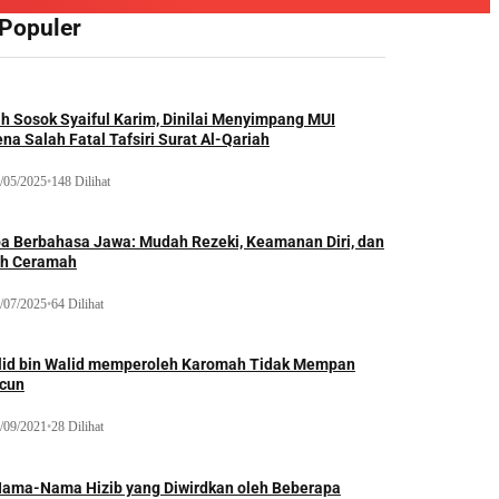
 Populer
ah Sosok Syaiful Karim, Dinilai Menyimpang MUI
na Salah Fatal Tafsiri Surat Al-Qariah
/05/2025
•
148 Dilihat
oa Berbahasa Jawa: Mudah Rezeki, Keamanan Diri, dan
ih Ceramah
/07/2025
•
64 Dilihat
lid bin Walid memperoleh Karomah Tidak Mempan
acun
/09/2021
•
28 Dilihat
Nama-Nama Hizib yang Diwirdkan oleh Beberapa