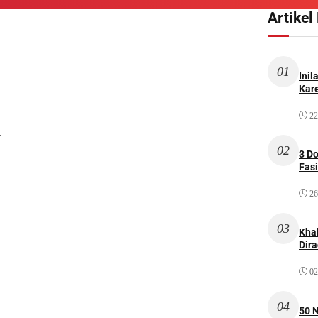
Artikel
01
Inil
Kare
22
.
02
3 D
Fas
26
03
Kha
Dir
02
04
50 