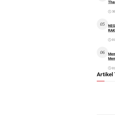
Thar
30
05
NEG
RAK
01
06
Mem
Men
01
Artikel