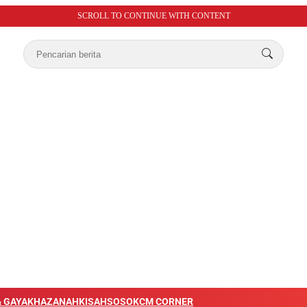
SCROLL TO CONTINUE WITH CONTENT
 GAYA
KHAZANAH
KISAH
SOSOK
CM CORNER