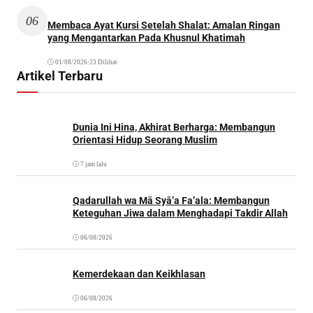
06
Membaca Ayat Kursi Setelah Shalat: Amalan Ringan
yang Mengantarkan Pada Khusnul Khatimah
01/08/2026
•
23 Dilihat
Artikel Terbaru
Dunia Ini Hina, Akhirat Berharga: Membangun
Orientasi Hidup Seorang Muslim
7 jam lalu
Qadarullah wa Mā Syā’a Fa’ala: Membangun
Keteguhan Jiwa dalam Menghadapi Takdir Allah
06/08/2026
Kemerdekaan dan Keikhlasan
06/08/2026