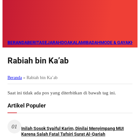
BERANDA
BERITA
SEJARAH
DOA
KALAM
IBADAH
MODE & GAYA
KHAZ
Rabiah bin Ka’ab
Beranda
»
Rabiah bin Ka’ab
Saat ini tidak ada pos yang diterbitkan di bawah tag ini.
Artikel Populer
01
Inilah Sosok Syaiful Karim, Dinilai Menyimpang MUI
Karena Salah Fatal Tafsiri Surat Al-Qariah