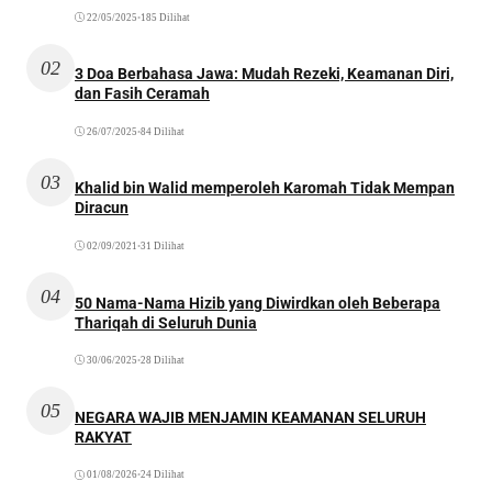
22/05/2025
•
185 Dilihat
02
3 Doa Berbahasa Jawa: Mudah Rezeki, Keamanan Diri,
dan Fasih Ceramah
26/07/2025
•
84 Dilihat
03
Khalid bin Walid memperoleh Karomah Tidak Mempan
Diracun
02/09/2021
•
31 Dilihat
04
50 Nama-Nama Hizib yang Diwirdkan oleh Beberapa
Thariqah di Seluruh Dunia
30/06/2025
•
28 Dilihat
05
NEGARA WAJIB MENJAMIN KEAMANAN SELURUH
RAKYAT
01/08/2026
•
24 Dilihat