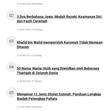
22/05/2025
•
209 Dilihat
02
3 Doa Berbahasa Jawa: Mudah Rezeki, Keamanan Diri,
dan Fasih Ceramah
26/07/2025
•
119 Dilihat
03
Khalid bin Walid memperoleh Karomah Tidak Mempan
Diracun
02/09/2021
•
52 Dilihat
04
50 Nama-Nama Hizib yang Diwirdkan oleh Beberapa
Thariqah di Seluruh Dunia
30/06/2025
•
37 Dilihat
05
Mengenal 12 Jenis Sholat Sunnah: Panduan Lengkap
Ibadah Pelengkap Pahala
13/07/2025
•
30 Dilihat