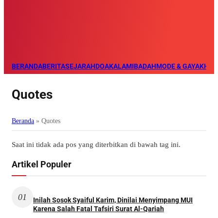
BERANDA
BERITA
SEJARAH
DOA
KALAM
IBADAH
MODE & GAYA
KHAZ
Quotes
Beranda
»
Quotes
Saat ini tidak ada pos yang diterbitkan di bawah tag ini.
Artikel Populer
01
Inilah Sosok Syaiful Karim, Dinilai Menyimpang MUI
Karena Salah Fatal Tafsiri Surat Al-Qariah