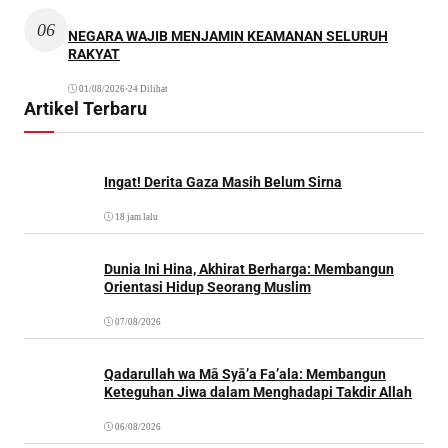
06
NEGARA WAJIB MENJAMIN KEAMANAN SELURUH
RAKYAT
01/08/2026
•
24 Dilihat
Artikel Terbaru
Ingat! Derita Gaza Masih Belum Sirna
18 jam lalu
Dunia Ini Hina, Akhirat Berharga: Membangun
Orientasi Hidup Seorang Muslim
07/08/2026
Qadarullah wa Mā Syā’a Fa’ala: Membangun
Keteguhan Jiwa dalam Menghadapi Takdir Allah
06/08/2026