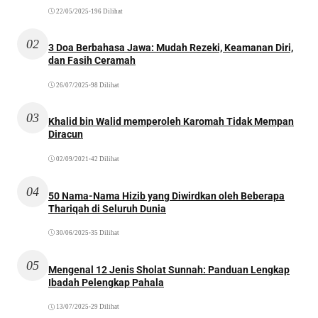
22/05/2025
•
196 Dilihat
02
3 Doa Berbahasa Jawa: Mudah Rezeki, Keamanan Diri,
dan Fasih Ceramah
26/07/2025
•
98 Dilihat
03
Khalid bin Walid memperoleh Karomah Tidak Mempan
Diracun
02/09/2021
•
42 Dilihat
04
50 Nama-Nama Hizib yang Diwirdkan oleh Beberapa
Thariqah di Seluruh Dunia
30/06/2025
•
35 Dilihat
05
Mengenal 12 Jenis Sholat Sunnah: Panduan Lengkap
Ibadah Pelengkap Pahala
13/07/2025
•
29 Dilihat