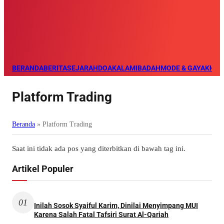
BERANDA
BERITA
SEJARAH
DOA
KALAM
IBADAH
MODE & GAYA
KHAZ
Platform Trading
Beranda
»
Platform Trading
Saat ini tidak ada pos yang diterbitkan di bawah tag ini.
Artikel Populer
01
Inilah Sosok Syaiful Karim, Dinilai Menyimpang MUI
Karena Salah Fatal Tafsiri Surat Al-Qariah