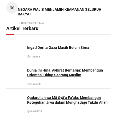
06
NEGARA WAJIB MENJAMIN KEAMANAN SELURUH
RAKYAT
01/08/2026
•
24 Dilihat
Artikel Terbaru
Ingat! Derita Gaza Masih Belum Sirna
4 jam lalu
Dunia Ini Hina, Akhirat Berharga: Membangun
Orientasi Hidup Seorang Muslim
22 jam lalu
Qadarullah wa Mā Syā’a Fa’ala: Membangun
Keteguhan Jiwa dalam Menghadapi Takdir Allah
06/08/2026