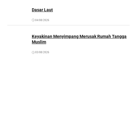
Dasar Laut
04/08/2026
Keyakinan Menyimpang Merusak Rumah Tangga
Muslim
03/08/2026