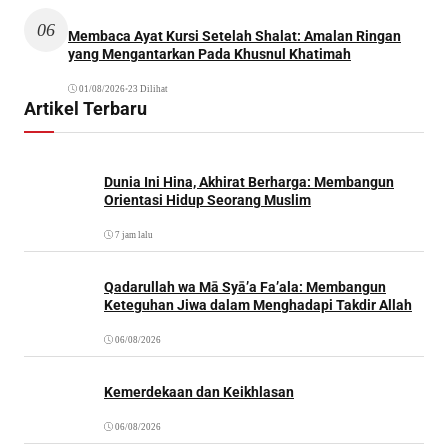
06
Membaca Ayat Kursi Setelah Shalat: Amalan Ringan
yang Mengantarkan Pada Khusnul Khatimah
01/08/2026
•
23 Dilihat
Artikel Terbaru
Dunia Ini Hina, Akhirat Berharga: Membangun
Orientasi Hidup Seorang Muslim
7 jam lalu
Qadarullah wa Mā Syā’a Fa’ala: Membangun
Keteguhan Jiwa dalam Menghadapi Takdir Allah
06/08/2026
Kemerdekaan dan Keikhlasan
06/08/2026