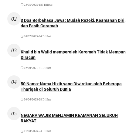
22/05/2025
•
185 Dilihat
02
3 Doa Berbahasa Jawa: Mudah Rezeki, Keamanan Diri,
dan Fasih Ceramah
26/07/2025
•
84 Dilihat
03
Khalid bin Walid memperoleh Karomah Tidak Mempan
Diracun
02/09/2021
•
31 Dilihat
04
50 Nama-Nama Hizib yang Diwirdkan oleh Beberapa
Thariqah di Seluruh Dunia
30/06/2025
•
28 Dilihat
05
NEGARA WAJIB MENJAMIN KEAMANAN SELURUH
RAKYAT
01/08/2026
•
24 Dilihat