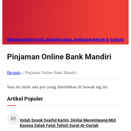
BERANDA
BERITA
SEJARAH
DOA
KALAM
IBADAH
MODE & GAYA
KHAZ
Pinjaman Online Bank Mandiri
Beranda
»
Pinjaman Online Bank Mandiri
Saat ini tidak ada pos yang diterbitkan di bawah tag ini.
Artikel Populer
01
Inilah Sosok Syaiful Karim, Dinilai Menyimpang MUI
Karena Salah Fatal Tafsiri Surat Al-Qariah