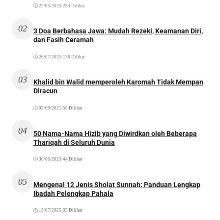
22/05/2025
•
253 Dilihat
02
3 Doa Berbahasa Jawa: Mudah Rezeki, Keamanan Diri,
dan Fasih Ceramah
26/07/2025
•
136 Dilihat
03
Khalid bin Walid memperoleh Karomah Tidak Mempan
Diracun
02/09/2021
•
56 Dilihat
04
50 Nama-Nama Hizib yang Diwirdkan oleh Beberapa
Thariqah di Seluruh Dunia
30/06/2025
•
44 Dilihat
05
Mengenal 12 Jenis Sholat Sunnah: Panduan Lengkap
Ibadah Pelengkap Pahala
13/07/2025
•
35 Dilihat