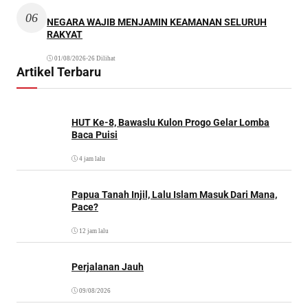
06
NEGARA WAJIB MENJAMIN KEAMANAN SELURUH
RAKYAT
01/08/2026
•
26 Dilihat
Artikel Terbaru
HUT Ke-8, Bawaslu Kulon Progo Gelar Lomba
Baca Puisi
4 jam lalu
Papua Tanah Injil, Lalu Islam Masuk Dari Mana,
Pace?
12 jam lalu
Perjalanan Jauh
09/08/2026