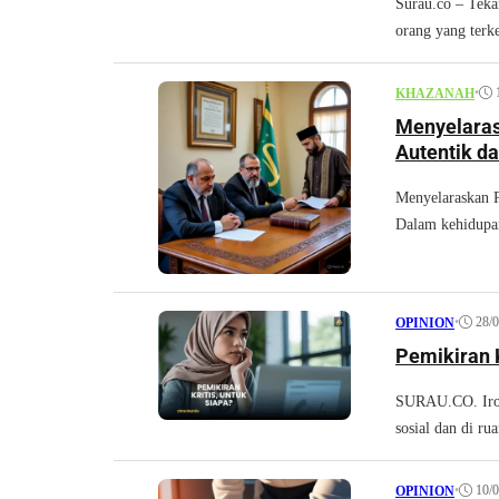
Surau.co – Teka
orang yang terke
•
KHAZANAH
Menyelaras
Autentik d
Menyelaraskan P
Dalam kehidupan
•
28/
OPINION
Pemikiran K
SURAU.CO. Ironi
sosial dan di ru
•
10/
OPINION