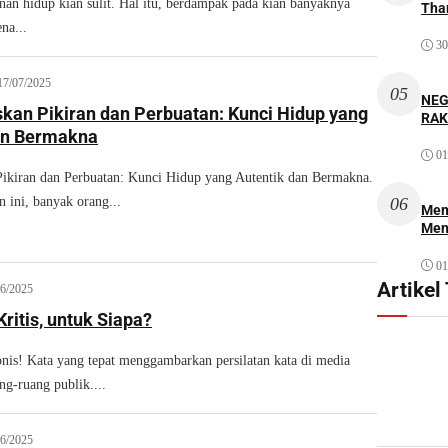
nan hidup kian sulit. Hal itu, berdampak pada kian banyaknya
Thar
na...
30
17/07/2025
05
NEG
kan Pikiran dan Perbuatan: Kunci Hidup yang
RAK
an Bermakna
01
ikiran dan Perbuatan: Kunci Hidup yang Autentik dan Bermakna.
 ini, banyak orang...
06
Mem
Men
01
Artikel
06/2025
ritis, untuk Siapa?
s! Kata yang tepat menggambarkan persilatan kata di media
ang-ruang publik....
06/2025