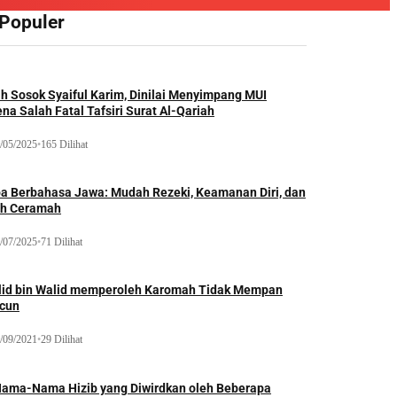
 Populer
ah Sosok Syaiful Karim, Dinilai Menyimpang MUI
na Salah Fatal Tafsiri Surat Al-Qariah
/05/2025
•
165 Dilihat
oa Berbahasa Jawa: Mudah Rezeki, Keamanan Diri, dan
ih Ceramah
/07/2025
•
71 Dilihat
lid bin Walid memperoleh Karomah Tidak Mempan
acun
/09/2021
•
29 Dilihat
Nama-Nama Hizib yang Diwirdkan oleh Beberapa