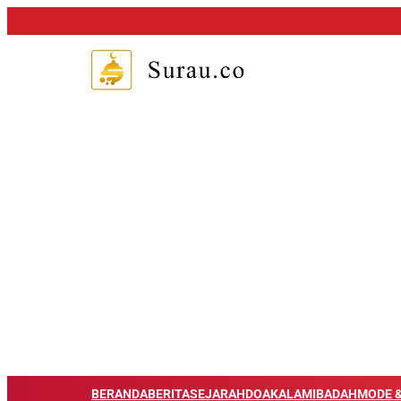
BERANDA
BERITA
SEJARAH
DOA
KALAM
IBADAH
MODE &