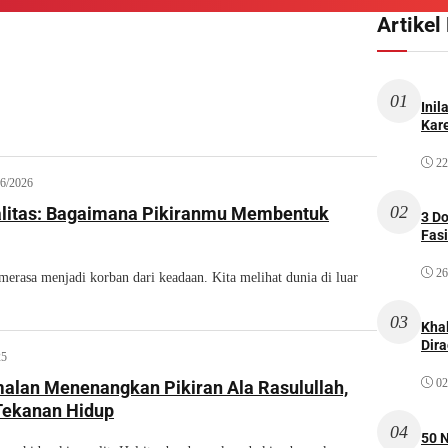
Artikel
01
Inil
Kare
22
06/2026
02
alitas: Bagaimana Pikiranmu Membentuk
3 D
Fas
26
i merasa menjadi korban dari keadaan. Kita melihat dunia di luar
03
Kha
Dir
25
02
alan Menenangkan Pikiran Ala Rasulullah,
 Tekanan Hidup
04
50 