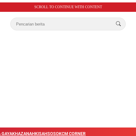
SCROLL TO CONTINUE WITH CONTENT
 GAYA
KHAZANAH
KISAH
SOSOK
CM CORNER