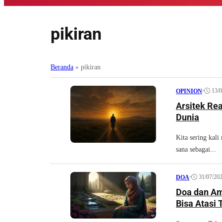
pikiran
Beranda
»
pikiran
•
13/
OPINION
Arsitek Re
Dunia
​Kita sering kal
sana sebagai...
•
31/07/20
DOA
Doa dan Am
Bisa Atasi