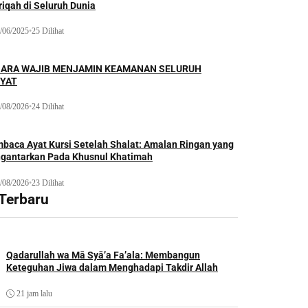
iqah di Seluruh Dunia
/06/2025
•
25 Dilihat
ARA WAJIB MENJAMIN KEAMANAN SELURUH
YAT
/08/2026
•
24 Dilihat
baca Ayat Kursi Setelah Shalat: Amalan Ringan yang
gantarkan Pada Khusnul Khatimah
/08/2026
•
23 Dilihat
 Terbaru
Qadarullah wa Mā Syā’a Fa’ala: Membangun
Keteguhan Jiwa dalam Menghadapi Takdir Allah
21 jam lalu