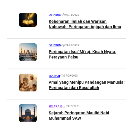
•
05/11/2025
OPINION
Kebenaran Ilmiah dan Warisan
Nubuwah: Peringatan Aqiqah dan Ilmu
•
21/09/2025
OPINION
Peringatan Isra’ Mi’raj: Kisah Nyata,
Perayaan Palsu
•
07/09/2025
IBADAH
Amal yang Menipu Pandangan Manusia:
Peringatan dari Rasulullah
•
03/09/2025
SEJARAH
Sejarah Peringatan Maulid Nabi
Muhammad SAW