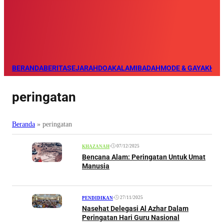
BERANDA
BERITA
SEJARAH
DOA
KALAM
IBADAH
MODE & GAYA
KHAZ
peringatan
Beranda
»
peringatan
•
07/12/2025
KHAZANAH
Bencana Alam: Peringatan Untuk Umat
Manusia
•
27/11/2025
PENDIDIKAN
Nasehat Delegasi Al Azhar Dalam
Peringatan Hari Guru Nasional