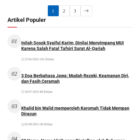
1
2
3
Artikel Populer
01
Inilah Sosok Syaiful Karim, Dinilai Menyimpang MUI
Karena Salah Fatal Tafsiri Surat Al-Qariah
22/05/2025
•
191 Dilihat
02
3 Doa Berbahasa Jawa: Mudah Rezeki, Keamanan Diri,
dan Fasih Ceramah
26/07/2025
•
88 Dilihat
03
Khalid bin Walid memperoleh Karomah Tidak Mempan
Diracun
02/09/2021
•
36 Dilihat
04