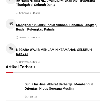
50 Nama-Nama Hizib yang Diwirdkan oleh Beberapa
Thariqah di Seluruh Dunia
30/06/2025
•
31 Dilihat
05
Mengenal 12 Jenis Sholat Sunnah: Panduan Lengkap
Ibadah Pelengkap Pahala
13/07/2025
•
29 Dilihat
06
NEGARA WAJIB MENJAMIN KEAMANAN SELURUH
RAKYAT
01/08/2026
•
24 Dilihat
Artikel Terbaru
Dunia Ini Hina, Akhirat Berharga: Membangun
Orientasi Hidup Seorang Muslim
14 jam lalu