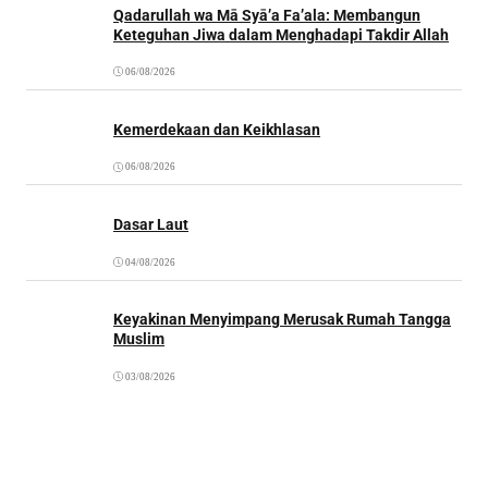
Qadarullah wa Mā Syā’a Fa’ala: Membangun
Keteguhan Jiwa dalam Menghadapi Takdir Allah
06/08/2026
Kemerdekaan dan Keikhlasan
06/08/2026
Dasar Laut
04/08/2026
Keyakinan Menyimpang Merusak Rumah Tangga
Muslim
03/08/2026