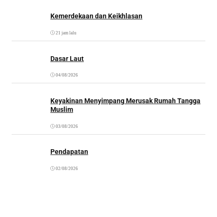
Kemerdekaan dan Keikhlasan
21 jam lalu
Dasar Laut
04/08/2026
Keyakinan Menyimpang Merusak Rumah Tangga
Muslim
03/08/2026
Pendapatan
02/08/2026