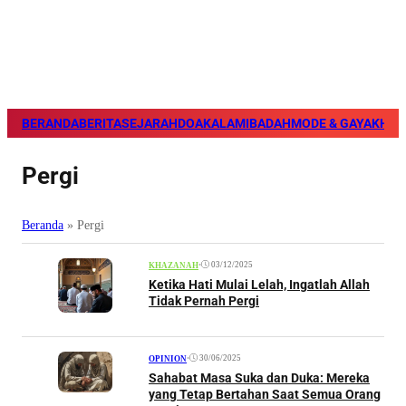
BERANDA
BERITA
SEJARAH
DOA
KALAM
IBADAH
MODE & GAYA
KHAZ
Pergi
Beranda
»
Pergi
•
03/12/2025
KHAZANAH
Ketika Hati Mulai Lelah, Ingatlah Allah
Tidak Pernah Pergi
•
30/06/2025
OPINION
Sahabat Masa Suka dan Duka: Mereka
yang Tetap Bertahan Saat Semua Orang