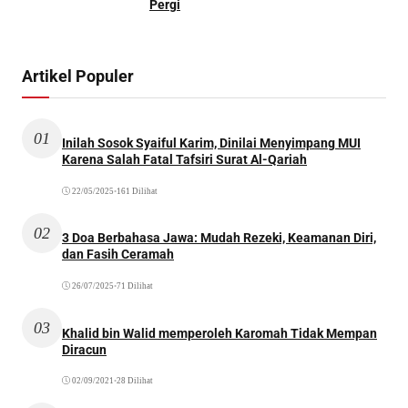
Pergi
Artikel Populer
01
Inilah Sosok Syaiful Karim, Dinilai Menyimpang MUI
Karena Salah Fatal Tafsiri Surat Al-Qariah
22/05/2025
•
161 Dilihat
02
3 Doa Berbahasa Jawa: Mudah Rezeki, Keamanan Diri,
dan Fasih Ceramah
26/07/2025
•
71 Dilihat
03
Khalid bin Walid memperoleh Karomah Tidak Mempan
Diracun
02/09/2021
•
28 Dilihat