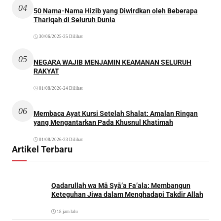
04
50 Nama-Nama Hizib yang Diwirdkan oleh Beberapa
Thariqah di Seluruh Dunia
30/06/2025
•
25 Dilihat
05
NEGARA WAJIB MENJAMIN KEAMANAN SELURUH
RAKYAT
01/08/2026
•
24 Dilihat
06
Membaca Ayat Kursi Setelah Shalat: Amalan Ringan
yang Mengantarkan Pada Khusnul Khatimah
01/08/2026
•
23 Dilihat
Artikel Terbaru
Qadarullah wa Mā Syā’a Fa’ala: Membangun
Keteguhan Jiwa dalam Menghadapi Takdir Allah
18 jam lalu