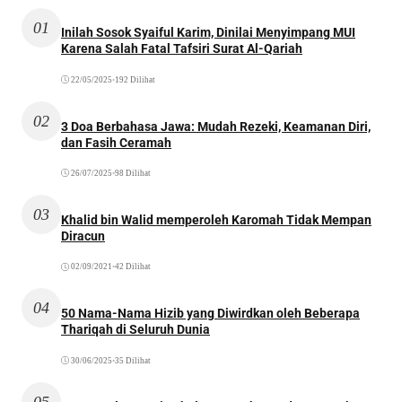
01
Inilah Sosok Syaiful Karim, Dinilai Menyimpang MUI
Karena Salah Fatal Tafsiri Surat Al-Qariah
22/05/2025
•
192 Dilihat
02
3 Doa Berbahasa Jawa: Mudah Rezeki, Keamanan Diri,
dan Fasih Ceramah
26/07/2025
•
98 Dilihat
03
Khalid bin Walid memperoleh Karomah Tidak Mempan
Diracun
02/09/2021
•
42 Dilihat
04
50 Nama-Nama Hizib yang Diwirdkan oleh Beberapa
Thariqah di Seluruh Dunia
30/06/2025
•
35 Dilihat
05