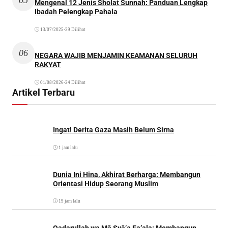
Mengenal 12 Jenis Sholat Sunnah: Panduan Lengkap
Ibadah Pelengkap Pahala
13/07/2025
•
29 Dilihat
06
NEGARA WAJIB MENJAMIN KEAMANAN SELURUH
RAKYAT
01/08/2026
•
24 Dilihat
Artikel Terbaru
Ingat! Derita Gaza Masih Belum Sirna
1 jam lalu
Dunia Ini Hina, Akhirat Berharga: Membangun
Orientasi Hidup Seorang Muslim
19 jam lalu
Qadarullah wa Mā Syā’a Fa’ala: Membangun