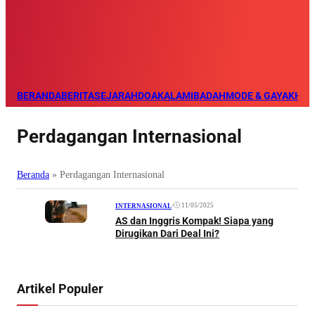
BERANDA
BERITA
SEJARAH
DOA
KALAM
IBADAH
MODE & GAYA
KHAZ
Perdagangan Internasional
Beranda
»
Perdagangan Internasional
•
11/05/2025
INTERNASIONAL
AS dan Inggris Kompak! Siapa yang
Dirugikan Dari Deal Ini?
Artikel Populer