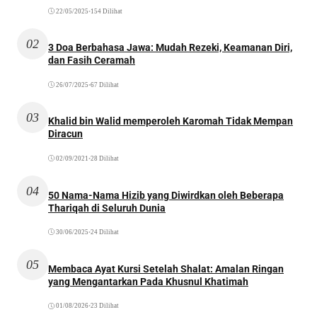
22/05/2025
•
154 Dilihat
02
3 Doa Berbahasa Jawa: Mudah Rezeki, Keamanan Diri,
dan Fasih Ceramah
26/07/2025
•
67 Dilihat
03
Khalid bin Walid memperoleh Karomah Tidak Mempan
Diracun
02/09/2021
•
28 Dilihat
04
50 Nama-Nama Hizib yang Diwirdkan oleh Beberapa
Thariqah di Seluruh Dunia
30/06/2025
•
24 Dilihat
05
Membaca Ayat Kursi Setelah Shalat: Amalan Ringan
yang Mengantarkan Pada Khusnul Khatimah
01/08/2026
•
23 Dilihat