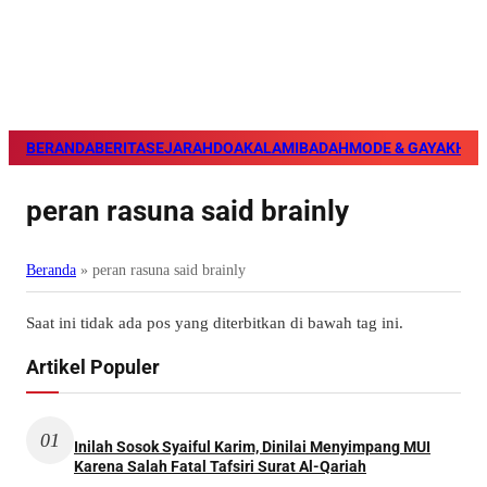
BERANDA
BERITA
SEJARAH
DOA
KALAM
IBADAH
MODE & GAYA
KHAZ
peran rasuna said brainly
Beranda
»
peran rasuna said brainly
Saat ini tidak ada pos yang diterbitkan di bawah tag ini.
Artikel Populer
01
Inilah Sosok Syaiful Karim, Dinilai Menyimpang MUI
Karena Salah Fatal Tafsiri Surat Al-Qariah