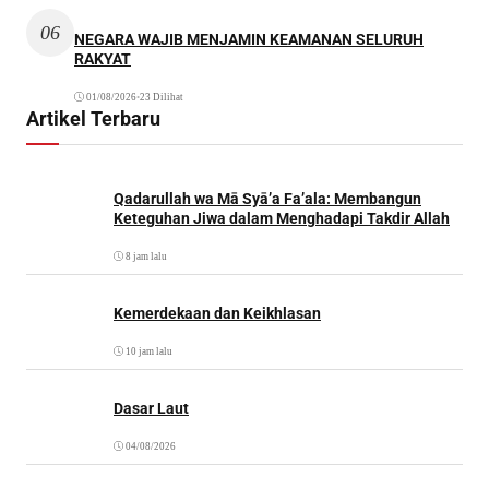
06
NEGARA WAJIB MENJAMIN KEAMANAN SELURUH
RAKYAT
01/08/2026
•
23 Dilihat
Artikel Terbaru
Qadarullah wa Mā Syā’a Fa’ala: Membangun
Keteguhan Jiwa dalam Menghadapi Takdir Allah
8 jam lalu
Kemerdekaan dan Keikhlasan
10 jam lalu
Dasar Laut
04/08/2026